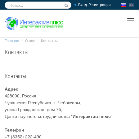
Вход
Регистрация
inc
ра
Главная
О нас
Контакты
Контакты
Контакты
Адрес
428000
,
Россия
,
Чувашская Республика
,
г. Чебоксары
,
улица Гражданская, дом 75
,
Центр научного сотрудничества "
Интерактив плюс
"
Телефон
+7 (8352) 222-490