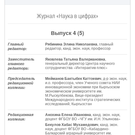
Журнал «Наука в цифрах»
Выпуск 4 (5)
Рябинина Элина Николаевна
, главный
Главный
редактор
, канд. экон. наук, профессор
редактор:
Яковлева Татьяна Валериановна
,
Заместитель
генеральный директор Центра научного
главного
сотрудничества «Интерактив плюс»
редактора:
Мейманов Бактыбек Каттоевич
, д-р экон. наук,
Председатель
и.о. профессора, член Ученого совета НИИ
редакционной
инновационной экономики при Кыргызском
коллегии:
экономическом университете им.
М.Рыскулбекова, Вице-президент
Международного института стратегических
исследований, Кыргызстан
Анохина Елена Ивановна
, канд. экон. наук,
Редакционная
доцент ФГБОУ ВО «ЧГУ им. И.Н. Ульянова»
коллегия:
Бекулов Хабас Мухамедович
, канд. экон.
наук, доцент ФГБОУ ВО «Кабардино-
Балкарский аграрный университет им.