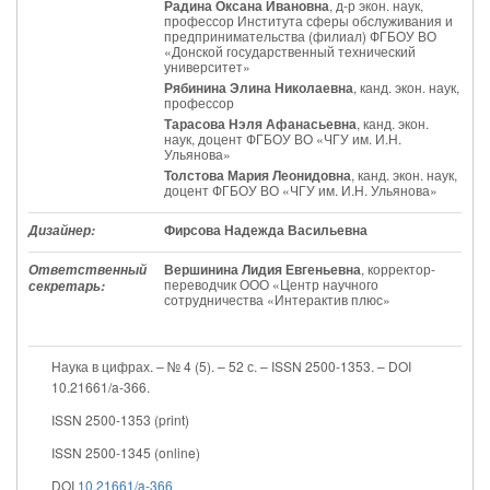
Радина Оксана Ивановна
, д-р экон. наук,
профессор Института сферы обслуживания и
предпринимательства (филиал) ФГБОУ ВО
«Донской государственный технический
университет»
Рябинина Элина Николаевна
, канд. экон. наук,
профессор
Тарасова Нэля Афанасьевна
, канд. экон.
наук, доцент ФГБОУ ВО «ЧГУ им. И.Н.
Ульянова»
Толстова Мария Леонидовна
, канд. экон. наук,
доцент ФГБОУ ВО «ЧГУ им. И.Н. Ульянова»
Фирсова Надежда Васильевна
Дизайнер:
Вершинина Лидия Евгеньевна
, корректор-
Ответственный
переводчик ООО «Центр научного
секретарь:
сотрудничества «Интерактив плюс»
Наука в цифрах. – № 4 (5). – 52 с. – ISSN 2500-1353. – DOI
10.21661/a-366.
ISSN 2500-1353 (print)
ISSN 2500-1345 (online)
DOI
10.21661/a-366