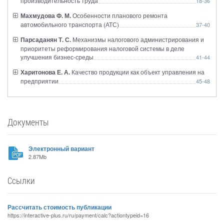
производительность труда
18-36
Махмудова Ф. М.
Особенности планового ремонта
автомобильного транспорта (АТС)
37-40
Парсаданян Т. С.
Механизмы налогового администрирования и
приоритеты реформирования налоговой системы в деле
улучшения бизнес-среды
41-44
Харитонова Е. А.
Качество продукции как объект управления на
предприятии
45-48
Документы
Электронный вариант
2.87Mb
Ссылки
Рассчитать стоимость публикации
https://interactive-plus.ru/ru/payment/calc?actiontypeid=16