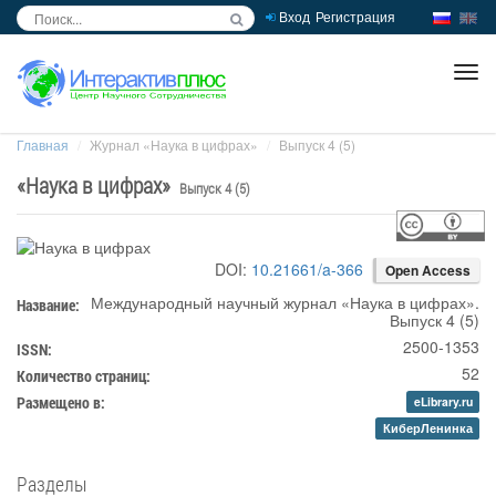
Вход
Регистрация
inc
ра
Главная
Журнал «Наука в цифрах»
Выпуск 4 (5)
«
Наука в цифрах
»
Выпуск 4 (5)
DOI:
10.21661/a-366
Open Access
Международный научный журнал
«
Наука в цифрах
».
Название:
Выпуск 4 (5)
2500-1353
ISSN:
52
Количество страниц:
Размещено в:
eLibrary.ru
КиберЛенинка
Разделы