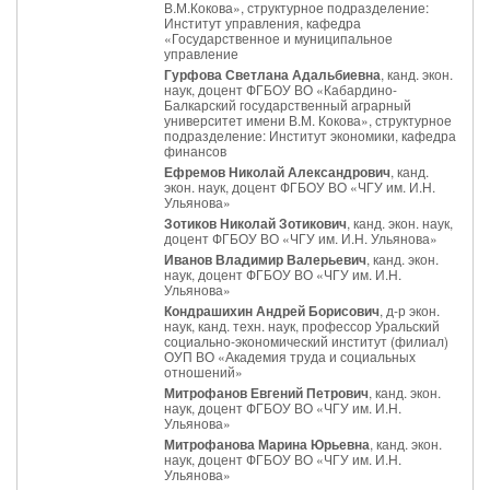
В.М.Кокова», структурное подразделение:
Институт управления, кафедра
«Государственное и муниципальное
управление
Гурфова Светлана Адальбиевна
, канд. экон.
наук, доцент ФГБОУ ВО «Кабардино-
Балкарский государственный аграрный
университет имени В.М. Кокова», структурное
подразделение: Институт экономики, кафедра
финансов
Ефремов Николай Александрович
, канд.
экон. наук, доцент ФГБОУ ВО «ЧГУ им. И.Н.
Ульянова»
Зотиков Николай Зотикович
, канд. экон. наук,
доцент ФГБОУ ВО «ЧГУ им. И.Н. Ульянова»
Иванов Владимир Валерьевич
, канд. экон.
наук, доцент ФГБОУ ВО «ЧГУ им. И.Н.
Ульянова»
Кондрашихин Андрей Борисович
, д-р экон.
наук, канд. техн. наук, профессор Уральский
социально-экономический институт (филиал)
ОУП ВО «Академия труда и социальных
отношений»
Митрофанов Евгений Петрович
, канд. экон.
наук, доцент ФГБОУ ВО «ЧГУ им. И.Н.
Ульянова»
Митрофанова Марина Юрьевна
, канд. экон.
наук, доцент ФГБОУ ВО «ЧГУ им. И.Н.
Ульянова»