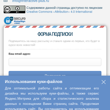
info@interactive-plus.ru
Содержимое данной страницы доступно по лицензии
Creative Commons «Attribution» 4.0 International
ФОРМА ПОДПИСКИ
Подпишитесь на нашу рассылку и станьте одним из первых, кто будет в
курсе всех новостей!
Ваш email адрес
Подписаться
Использование куки-файлов
Для оптимальной работы сайта и оптимизации его
дизайна мы используем куки-файлы, а также сервис
Яндекс.Метрика для сбора и статистического анализа
Copyright © 2013-2026 Центр научного сотрудничества «Интерактив
данных о посещении Вами страниц сайта. Продолжая
плюс»
использовать сайт, Вы соглашаетесь на использование