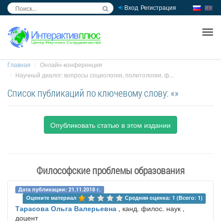
Вход
Регистрация
inc
ра
Главная
Онлайн-конференция
Научный диалог: вопросы социологии, политологии, ф...
Список публикаций по ключевому слову: «»
Опубликовать статью в этом издании
Философские проблемы образования
Дата публикации: 21.11.2018 г.
Оцените материал 
Средняя оценка: 1 (Всего: 1)
Тарасова Ольга Валерьевна
, канд. филос. наук ,
доцент