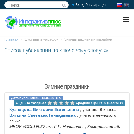
Вход
Регистрация
inc
ра
Главная
Школьный марафон
Зимний школьный марафон
Список публикаций по ключевому слову: «»
Зимние праздники
Дата публикации: 13.03.2018 г.
Оцените материал 
Средняя оценка: 0 (Всего: 0)
Кузнецова Виктория Евгеньевна
, ученица 6 класса
Вяткина Светлана Геннадьевна
, учитель немецкого
языка
МБОУ «СОШ №37 им. Г.Г. Новикова»
, Кемеровская обл