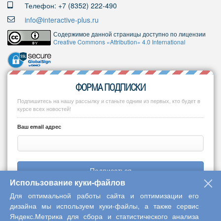
Телефон: +7 (8352) 222-490
info@interactive-plus.ru
Содержимое данной страницы доступно по лицензии
Creative Commons «Attribution» 4.0 International
ФОРМА ПОДПИСКИ
Подпишитесь на нашу рассылку и станьте одним из первых, кто будет в
курсе всех новостей!
Ваш email адрес
Подписаться
Использование куки-файлов
Для оптимальной работы сайта и оптимизации его
дизайна мы используем куки-файлы, а также сервис
Яндекс.Метрика для сбора и статистического анализа
Copyright © 2013-2026 Центр научного сотрудничества «Интерактив