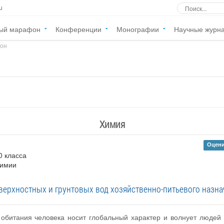
u
ый марафон
Конференции
Монографии
Научные журн
фон
»
Химия
Оцени
0 класса
химии
ерхностных и грунтовых вод хозяйственно-питьевого назна
обитания человека носит глобальный характер и волнует людей 