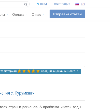
Вход
Регистрация
Отправка статей
алы
Оплата
О нас
те материал 
Средняя оценка: 5 (Всего: 1)
чения с. Курумкан»
всех стран и регионов. А проблема чистой воды