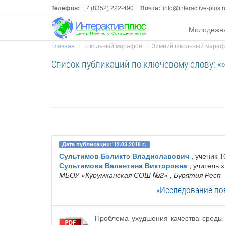
Телефон:
+7 (8352) 222-490
Почта:
info@interactive-plus.r
Молодежн
Главная
Школьный марафон
Зимний школьный мара
Список публикаций по ключевому слову: «
Дата публикации: 12.03.2018 г.
Сультимов Бэликтэ Владиславович
, ученик 1
Сультимова Валентина Викторовна
, учитель 
МБОУ «Курумканская СОШ №2»
, Бурятия Респ
«Исследование пов
Проблема ухудшения качества среды 