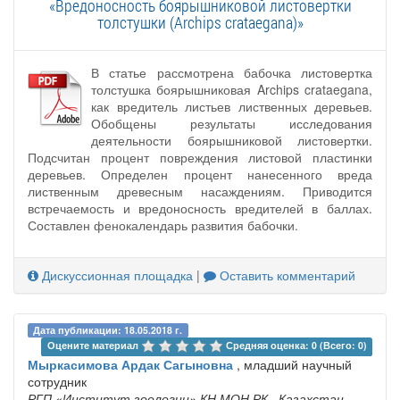
«Вредоносность боярышниковой листовертки
толстушки (Archips crataegana)»
В статье рассмотрена бабочка листовертка
толстушка боярышниковая Archips crataegana,
как вредитель листьев лиственных деревьев.
Обобщены результаты исследования
деятельности боярышниковой листовертки.
Подсчитан процент повреждения листовой пластинки
деревьев. Определен процент нанесенного вреда
лиственным древесным насаждениям. Приводится
встречаемость и вредоносность вредителей в баллах.
Составлен фенокалендарь развития бабочки.
Дискуссионная площадка
|
Оставить комментарий
Дата публикации: 18.05.2018 г.
Оцените материал 
Средняя оценка: 0 (Всего: 0)
Мыркасимова Ардак Сагыновна
, младший научный
сотрудник
РГП «Институт зоологии» КН МОН РК
, Казахстан