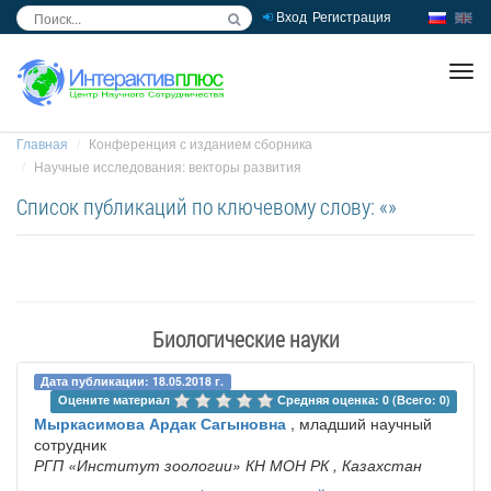
Вход
Регистрация
inc
ра
Главная
Конференция с изданием сборника
Научные исследования: векторы развития
Список публикаций по ключевому слову: «»
Биологические науки
Дата публикации: 18.05.2018 г.
Оцените материал 
Средняя оценка: 0 (Всего: 0)
Мыркасимова Ардак Сагыновна
, младший научный
сотрудник
РГП «Институт зоологии» КН МОН РК
, Казахстан