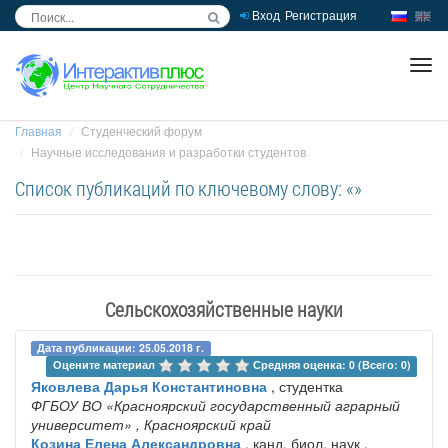
Вход
Регистрация
inc
ра
Главная
Студенческий форум
Научные исследования и разработки студентов
Список публикаций по ключевому слову: «»
Сельскохозяйственные науки
Дата публикации: 25.05.2018 г.
Оцените материал 
Средняя оценка: 0 (Всего: 0)
Яковлева Дарья Константиновна
, студентка
ФГБОУ ВО «Красноярский государственный аграрный
университет»
, Красноярский край
Козина Елена Александровна
, канд. биол. наук ,