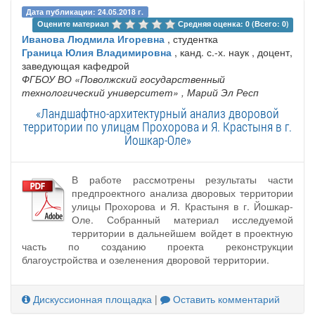
Дата публикации: 24.05.2018 г.
Оцените материал 
Средняя оценка: 0 (Всего: 0)
Иванова Людмила Игоревна
, студентка
Граница Юлия Владимировна
, канд. с.-х. наук , доцент,
заведующая кафедрой
ФГБОУ ВО «Поволжский государственный
технологический университет»
, Марий Эл Респ
«Ландшафтно-архитектурный анализ дворовой
территории по улицам Прохорова и Я. Крастыня в г.
Йошкар-Оле»
В работе рассмотрены результаты части
предпроектного анализа дворовых территории
улицы Прохорова и Я. Крастыня в г. Йошкар-
Оле. Собранный материал исследуемой
территории в дальнейшем войдет в проектную
часть по созданию проекта реконструкции
благоустройства и озеленения дворовой территории.
Дискуссионная площадка
|
Оставить комментарий