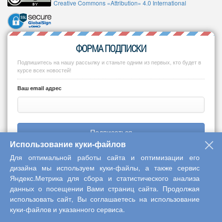
Creative Commons «Attribution» 4.0 International
ФОРМА ПОДПИСКИ
Подпишитесь на нашу рассылку и станьте одним из первых, кто будет в
курсе всех новостей!
Ваш email адрес
Подписаться
Использование куки-файлов
Для оптимальной работы сайта и оптимизации его
дизайна мы используем куки-файлы, а также сервис
Яндекс.Метрика для сбора и статистического анализа
Copyright © 2013-2026 Центр научного сотрудничества «Интерактив
данных о посещении Вами страниц сайта. Продолжая
плюс»
использовать сайт, Вы соглашаетесь на использование
куки-файлов и указанного сервиса.
Наверх