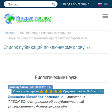
Вход
Регистрация
inc
ра
Главная
Конференция с изданием сборника
Научное и образовательное пространство: перспектив...
Список публикаций по ключевому слову: «»
Биологические науки
Дата публикации: 30.10.2018 г.
Оцените материал 
Средняя оценка: 5 (Всего: 1)
Ишакаева Махаббат Каленовна
, магистрант
ФГБОУ ВО «Астраханский государственный
университет»
, Астраханская обл