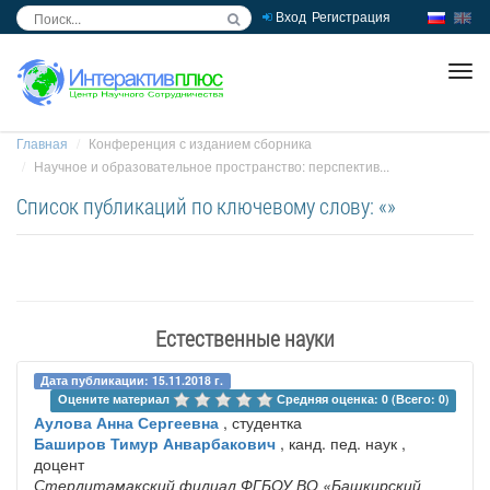
Вход
Регистрация
inc
ра
Главная
Конференция с изданием сборника
Научное и образовательное пространство: перспектив...
Список публикаций по ключевому слову: «»
Естественные науки
Дата публикации: 15.11.2018 г.
Оцените материал 
Средняя оценка: 0 (Всего: 0)
Аулова Анна Сергеевна
, студентка
Баширов Тимур Анварбакович
, канд. пед. наук ,
доцент
Стерлитамакский филиал ФГБОУ ВО «Башкирский