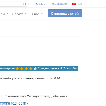
Вход
Регистрация
Отправка статей
алы
Оплата
О нас
е материал 
Средняя оценка: 4 (Всего: 30)
й медицинский университет им. И.М.
ии (Сеченовский Университет)
, Москва г
срока годности»