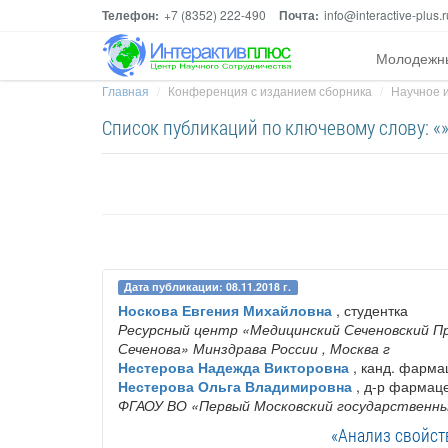
Телефон:
+7 (8352) 222-490
Почта:
info@interactive-plus.r
Молодежн
Главная
Конференция с изданием сборника
Научное и
Список публикаций по ключевому слову: «
Дата публикации: 08.11.2018 г.
Носкова Евгения Михайловна
, студентка
Ресурсный центр «Медицинский Сеченовский П
Сеченова» Минздрава России
, Москва г
Нестерова Надежда Викторовна
, канд. фармац
Нестерова Ольга Владимировна
, д-р фармаце
ФГАОУ ВО «Первый Московский государственны
«Анализ свойст