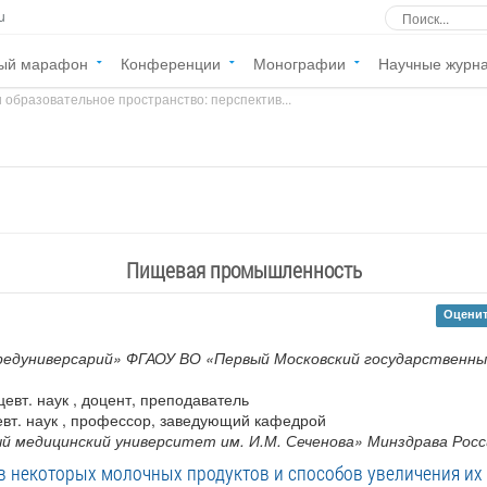
u
ый марафон
Конференции
Монографии
Научные журн
 образовательное пространство: перспектив...
»
Пищевая промышленность
Оценит
редуниверсарий» ФГАОУ ВО «Первый Московский государственны
евт. наук , доцент, преподаватель
вт. наук , профессор, заведующий кафедрой
й медицинский университет им. И.М. Сеченова» Минздрава Росс
в некоторых молочных продуктов и способов увеличения их 