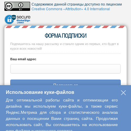
Содержимое данной страницы доступно по лицензии
Creative Commons «Attribution» 4.0 International
ФОРМА ПОДПИСКИ
Подпишитесь на нашу рассылку и станьте одним из первых, кто будет в
курсе всех новостей!
Ваш email адрес
Подписаться
Использование куки-файлов
Для оптимальной работы сайта и оптимизации его
дизайна мы используем куки-файлы, а также сервис
Яндекс.Метрика для сбора и статистического анализа
Copyright © 2013-2026 Центр научного сотрудничества «Интерактив
данных о посещении Вами страниц сайта. Продолжая
плюс»
использовать сайт, Вы соглашаетесь на использование
куки-файлов и указанного сервиса.