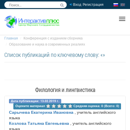
Вход
Регистрация
inc
ра
Главная
Конференция с изданием сборника
Образование и наука в современных реалиях
Список публикаций по ключевому слову: «»
Филология и лингвистика
Дата публикации: 13.02.2019 г.
Оцените материал 
Средняя оценка: 0 (Всего: 0)
Сарычева Екатерина Ивановна
, учитель английского
языка
Козлова Татьяна Евгеньевна
, учитель английского
языка