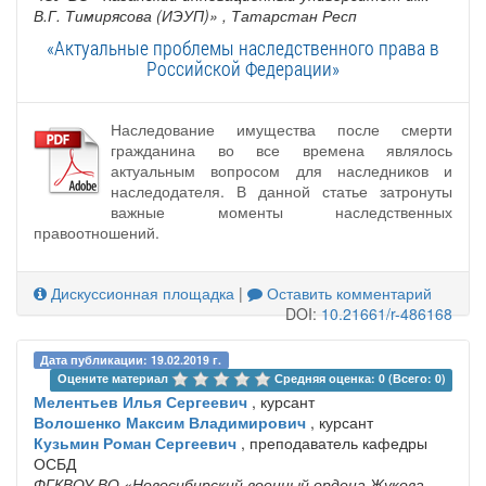
В.Г. Тимирясова (ИЭУП)»
, Татарстан Респ
«Актуальные проблемы наследственного права в
Российской Федерации»
Наследование имущества после смерти
гражданина во все времена являлось
актуальным вопросом для наследников и
наследодателя. В данной статье затронуты
важные моменты наследственных
правоотношений.
Дискуссионная площадка
|
Оставить комментарий
DOI:
10.21661/r-486168
Дата публикации: 19.02.2019 г.
Оцените материал 
Средняя оценка: 0 (Всего: 0)
Мелентьев Илья Сергеевич
, курсант
Волошенко Максим Владимирович
, курсант
Кузьмин Роман Сергеевич
, преподаватель кафедры
ОСБД
ФГКВОУ ВО «Новосибирский военный ордена Жукова