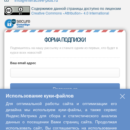
info@interactive-plus.ru
Содержимое данной страницы доступно по лицензии
Creative Commons «Attribution» 4.0 International
ФОРМА ПОДПИСКИ
Подпишитесь на нашу рассылку и станьте одним из первых, кто будет в
курсе всех новостей!
Ваш email адрес
Подписаться
Использование куки-файлов
Для оптимальной работы сайта и оптимизации его
дизайна мы используем куки-файлы, а также сервис
Яндекс.Метрика для сбора и статистического анализа
Copyright © 2013-2026 Центр научного сотрудничества «Интерактив
данных о посещении Вами страниц сайта. Продолжая
плюс»
использовать сайт, Вы соглашаетесь на использование