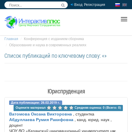
Вход
Регистрация
inc
ра
Главная
Конференция с изданием сборника
Образование и наука в современных реалиях
Список публикаций по ключевому слову: «»
Юриспруденция
Дата публикации: 26.02.2019 г.
Оцените материал 
Средняя оценка: 0 (Всего: 0)
Ватомова Оксана Викторовна
, студентка
Абдуллаева Румия Ракифовна
, канд. юрид. наук ,
доцент
ЧОУ ВО «Казанский инновационный университет им.