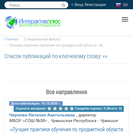
Вход
Регистрация
inc
ра
Главная
Специальный выпуск
Лучшие практики обучения по предметной области «М...
Список публикаций по ключевому слову: «»
Все направления
Дата публикации: 16.12.2020 г.
Оцените материал 
Средняя оценка: 0 (Всего: 0)
Чернова Наталия Анатольевна
, директор
МБОУ «СОШ №38»
, Чувашская Республика - Чувашия
«Лучшие практики обучения по предметной области