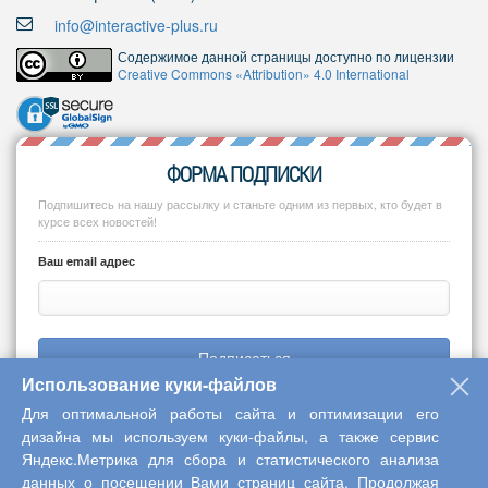
info@interactive-plus.ru
Содержимое данной страницы доступно по лицензии
Creative Commons «Attribution» 4.0 International
ФОРМА ПОДПИСКИ
Подпишитесь на нашу рассылку и станьте одним из первых, кто будет в
курсе всех новостей!
Ваш email адрес
Подписаться
Использование куки-файлов
Для оптимальной работы сайта и оптимизации его
дизайна мы используем куки-файлы, а также сервис
Яндекс.Метрика для сбора и статистического анализа
Copyright © 2013-2026 Центр научного сотрудничества «Интерактив
данных о посещении Вами страниц сайта. Продолжая