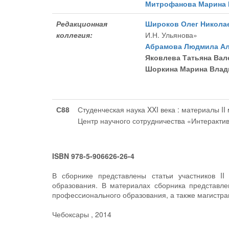
Митрофанова Марина
Редакционная
Широков Олег Никола
коллегия:
И.Н. Ульянова»
Абрамова Людмила Ал
Яковлева Татьяна Вал
Шоркина Марина Влад
С88
Студенческая наука XXI века : материалы II м
Центр научного сотрудничества «Интерактив 
ISBN 978-5-906626-26-4
В сборнике представлены статьи участников I
образования. В материалах сборника представле
профессионального образования, а также магистран
Чебоксары , 2014