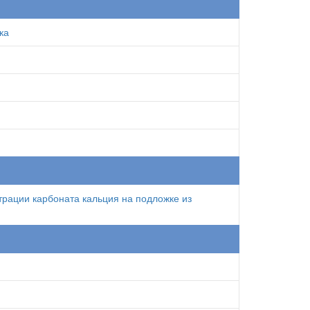
ка
трации карбоната кальция на подложке из