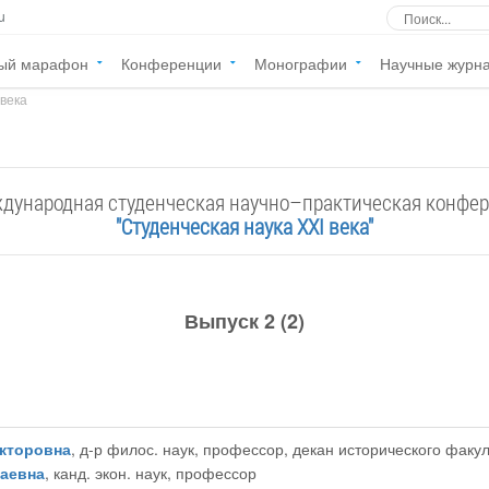
u
ый марафон
Конференции
Монографии
Научные журн
 века
ждународная студенческая научно–практическая конфе
"Студенческая наука XXI века"
Выпуск 2 (2)
кторовна
, д-р филос. наук, профессор, декан исторического фак
аевна
, канд. экон. наук, профессор