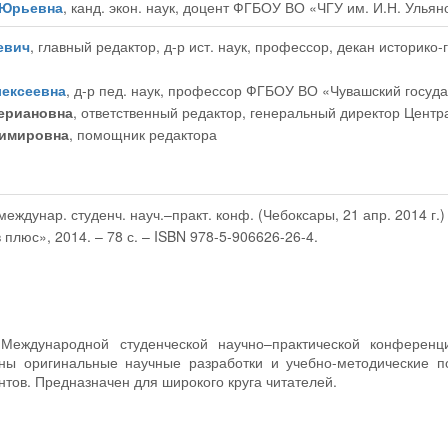
 Юрьевна
, канд. экон. наук, доцент ФГБОУ ВО «ЧГУ им. И.Н. Ульян
евич
, главный редактор
, д-р ист. наук, профессор, декан историк
ексеевна
, д-р пед. наук, профессор ФГБОУ ВО «Чувашский госуда
ериановна
, ответственный редактор
, генеральный директор Центр
имировна
, помощник редактора
еждунар. студенч. науч.–практ. конф. (Чебоксары, 21 апр. 2014 г.) 
плюс», 2014. – 78 с. – ISBN 978-5-906626-26-4.
I Международной студенческой научно–практической конферен
ны оригинальные научные разработки и учебно-методические п
тов. Предназначен для широкого круга читателей.