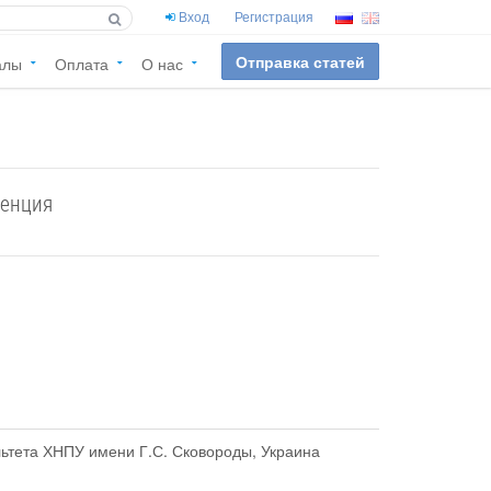
Вход
Регистрация
Отправка статей
алы
Оплата
О нас
ренция
ультета ХНПУ имени Г.С. Сковороды, Украина