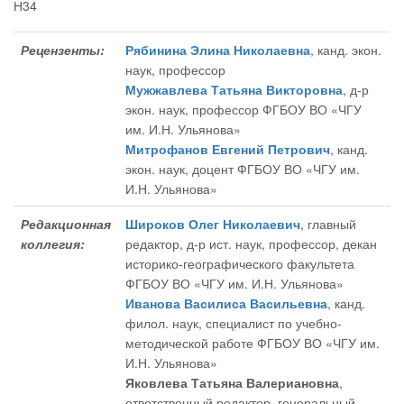
Н34
Рецензенты:
Рябинина Элина Николаевна
, канд. экон.
наук, профессор
Мужжавлева Татьяна Викторовна
, д-р
экон. наук, профессор ФГБОУ ВО «ЧГУ
им. И.Н. Ульянова»
Митрофанов Евгений Петрович
, канд.
экон. наук, доцент ФГБОУ ВО «ЧГУ им.
И.Н. Ульянова»
Редакционная
Широков Олег Николаевич
, главный
коллегия:
редактор
, д-р ист. наук, профессор, декан
историко-географического факультета
ФГБОУ ВО «ЧГУ им. И.Н. Ульянова»
Иванова Василиса Васильевна
, канд.
филол. наук, специалист по учебно-
методической работе ФГБОУ ВО «ЧГУ им.
И.Н. Ульянова»
Яковлева Татьяна Валериановна
,
ответственный редактор
, генеральный