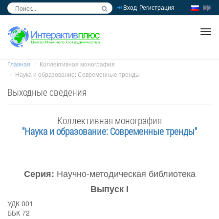
Вход
Регистрация
inc
ра
Главная
Коллективная монография
Наука и образование: Современные тренды
Выходные сведения
Коллективная монография
"Наука и образование: Современные тренды"
Научно-методическая библиотека
Серия:
Выпуск I
УДК 001
ББК 72