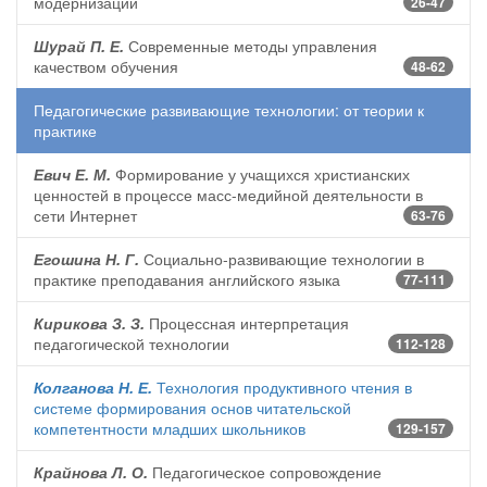
модернизации
26-47
Шурай П. Е.
Современные методы управления
качеством обучения
48-62
Педагогические развивающие технологии: от теории к
практике
Евич Е. М.
Формирование у учащихся христианских
ценностей в процессе масс-медийной деятельности в
сети Интернет
63-76
Егошина Н. Г.
Социально-развивающие технологии в
практике преподавания английского языка
77-111
Кирикова З. З.
Процессная интерпретация
педагогической технологии
112-128
Колганова Н. Е.
Технология продуктивного чтения в
системе формирования основ читательской
компетентности младших школьников
129-157
Крайнова Л. О.
Педагогическое сопровождение