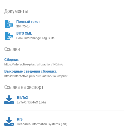
Документы
Полный текст
304.75Kb
BITS XML
Book Interchange Tag Suite
Ссылки
Сборник
https://interactive-plus.ru/ru/action/140/info
Выходные сведения сборника
https://interactive-plus.ru/ru/action/140/imprint
Ссылка на экспорт
BibTeX
LaTeX / BibTeX (.bib)
RIS
Research Information Systems (.ris)