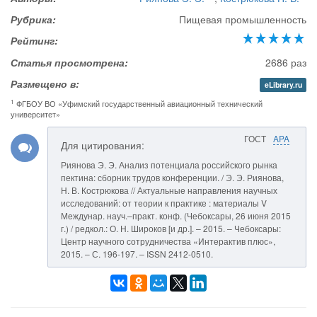
Рубрика:
Пищевая промышленность
Рейтинг:
Статья просмотрена:
2686 раз
Размещено в:
eLibrary.ru
1
ФГБОУ ВО «Уфимский государственный авиационный технический
университет»
ГОСТ
APA
Для цитирования:
Риянова Э. Э. Анализ потенциала российского рынка
пектина: сборник трудов конференции. / Э. Э. Риянова,
Н. В. Кострюкова // Актуальные направления научных
исследований: от теории к практике : материалы V
Междунар. науч.–практ. конф. (Чебоксары, 26 июня 2015
г.) / редкол.: О. Н. Широков [и др.]. – 2015. – Чебоксары:
Центр научного сотрудничества «Интерактив плюс»,
2015. – С. 196-197. – ISSN 2412-0510.