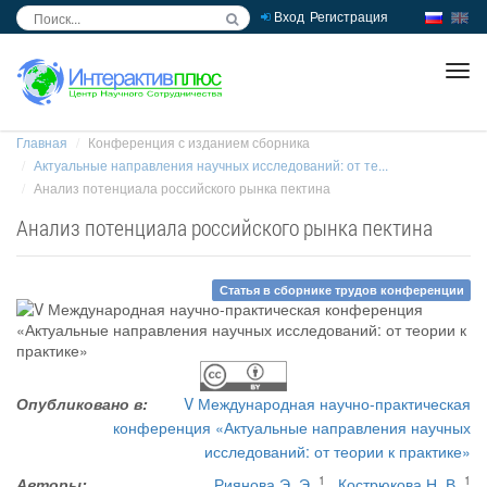
Вход
Регистрация
inc
ра
Главная
Конференция с изданием сборника
Актуальные направления научных исследований: от те...
Анализ потенциала российского рынка пектина
Анализ потенциала российского рынка пектина
Статья в сборнике трудов конференции
Опубликовано в:
V Международная научно-практическая
конференция «Актуальные направления научных
исследований: от теории к практике»
1
1
Авторы:
Риянова Э. Э.
,
Кострюкова Н. В.