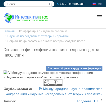
Вход
Регистрация
inc
ра
Главная
Конференция с изданием сборника
Научные исследования: от теории к практике
Социально-философский анализ воспроизводства насел...
Социально-философский анализ воспроизводства
населения
Статья в сборнике трудов конференции
Опубликовано в:
IV Международная научно-практическая
конференция «Научные исследования: от теории к практике»
1
Автор:
Гордеева Н. С.