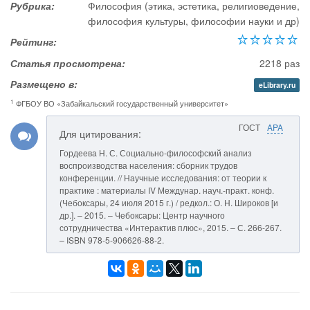
Рубрика:
Философия (этика, эстетика, религиоведение,
философия культуры, философии науки и др)
Рейтинг:
Статья просмотрена:
2218 раз
Размещено в:
eLibrary.ru
1
ФГБОУ ВО «Забайкальский государственный университет»
ГОСТ
APA
Для цитирования:
Гордеева Н. С. Социально-философский анализ
воспроизводства населения: сборник трудов
конференции. // Научные исследования: от теории к
практике : материалы IV Междунар. науч.-практ. конф.
(Чебоксары, 24 июля 2015 г.) / редкол.: О. Н. Широков [и
др.]. – 2015. – Чебоксары: Центр научного
сотрудничества «Интерактив плюс», 2015. – С. 266-267.
– ISBN 978-5-906626-88-2.