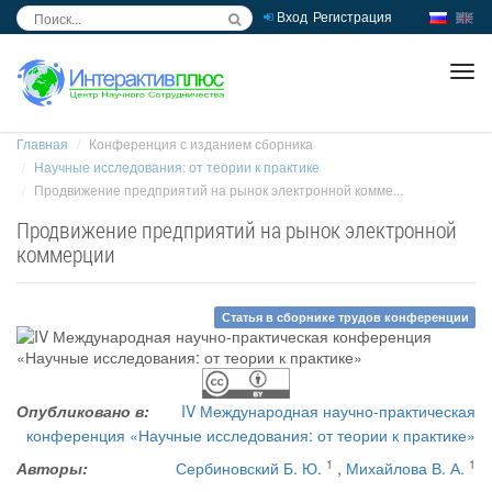
Вход
Регистрация
inc
ра
Главная
Конференция с изданием сборника
Научные исследования: от теории к практике
Продвижение предприятий на рынок электронной комме...
Продвижение предприятий на рынок электронной
коммерции
Статья в сборнике трудов конференции
Опубликовано в:
IV Международная научно-практическая
конференция «Научные исследования: от теории к практике»
1
1
Авторы:
Сербиновский Б. Ю.
,
Михайлова В. А.