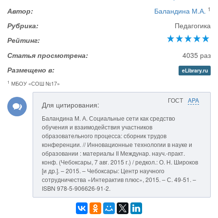
1
Автор:
Баландина М.А.
Рубрика:
Педагогика
Рейтинг:
Статья просмотрена:
4035 раз
Размещено в:
eLibrary.ru
1
МБОУ «СОШ №17»
ГОСТ
APA
Для цитирования:
Баландина М. А. Социальные сети как средство
обучения и взаимодействия участников
образовательного процесса: сборник трудов
конференции. // Инновационные технологии в науке и
образовании : материалы II Междунар. науч.-практ.
конф. (Чебоксары, 7 авг. 2015 г.) / редкол.: О. Н. Широков
[и др.]. – 2015. – Чебоксары: Центр научного
сотрудничества «Интерактив плюс», 2015. – С. 49-51. –
ISBN 978-5-906626-91-2.