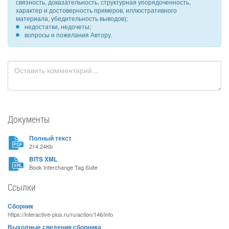
связность, доказательность, структурная упорядоченность,
характер и достоверность примеров, иллюстративного
материала, убедительность выводов);
недостатки, недочеты;
вопросы и пожелания Автору.
Документы
Полный текст
214.24Kb
BITS XML
Book Interchange Tag Suite
Ссылки
Сборник
https://interactive-plus.ru/ru/action/146/info
Выходные сведения сборника