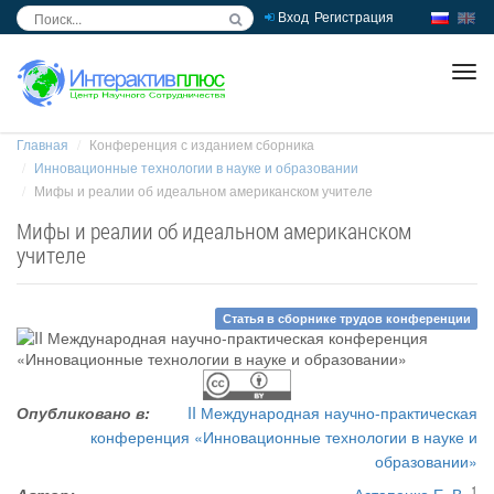
Вход
Регистрация
inc
ра
Главная
Конференция с изданием сборника
Инновационные технологии в науке и образовании
Мифы и реалии об идеальном американском учителе
Мифы и реалии об идеальном американском
учителе
Статья в сборнике трудов конференции
Опубликовано в:
II Международная научно-практическая
конференция «Инновационные технологии в науке и
образовании»
1