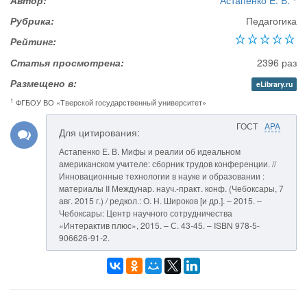
Автор:
Астапенко Е. В.
Рубрика:
Педагогика
Рейтинг:
Статья просмотрена:
2396 раз
Размещено в:
eLibrary.ru
1
ФГБОУ ВО «Тверской государственный университет»
ГОСТ
APA
Для цитирования:
Астапенко Е. В. Мифы и реалии об идеальном
американском учителе: сборник трудов конференции. //
Инновационные технологии в науке и образовании :
материалы II Междунар. науч.-практ. конф. (Чебоксары, 7
авг. 2015 г.) / редкол.: О. Н. Широков [и др.]. – 2015. –
Чебоксары: Центр научного сотрудничества
«Интерактив плюс», 2015. – С. 43-45. – ISBN 978-5-
906626-91-2.