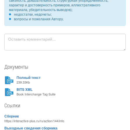
связность, доказательность, структурная упорядоченность,
характер и достоверность примеров, иллюстративного
материала, убедительность выводов);
недостатки, недочеты;
вопросы и пожелания Автору.
Документы
Полный текст
239.33Kb
BITS XML
Book Interchange Tag Suite
Ссылки
Сборник
https://interactive-plus.ru/ru/action/144/info
Выходные сведения сборника