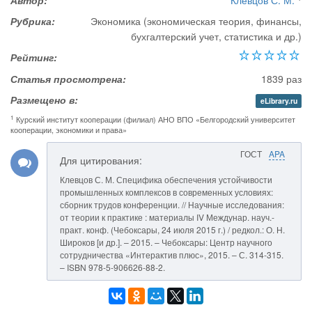
Автор:
Клевцов С. М.
Рубрика:
Экономика (экономическая теория, финансы,
бухгалтерский учет, статистика и др.)
Рейтинг:
Статья просмотрена:
1839 раз
Размещено в:
eLibrary.ru
1
Курский институт кооперации (филиал) АНО ВПО «Белгородский университет
кооперации, экономики и права»
ГОСТ
APA
Для цитирования:
Клевцов С. М. Специфика обеспечения устойчивости
промышленных комплексов в современных условиях:
сборник трудов конференции. // Научные исследования:
от теории к практике : материалы IV Междунар. науч.-
практ. конф. (Чебоксары, 24 июля 2015 г.) / редкол.: О. Н.
Широков [и др.]. – 2015. – Чебоксары: Центр научного
сотрудничества «Интерактив плюс», 2015. – С. 314-315.
– ISBN 978-5-906626-88-2.