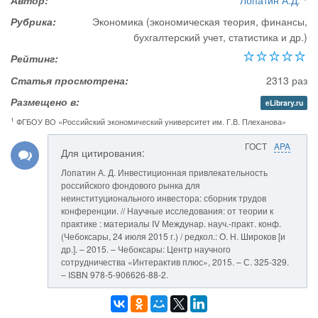
Автор:
Лопатин А.Д.
Рубрика:
Экономика (экономическая теория, финансы,
бухгалтерский учет, статистика и др.)
Рейтинг:
Статья просмотрена:
2313 раз
Размещено в:
eLibrary.ru
1
ФГБОУ ВО «Российский экономический университет им. Г.В. Плеханова»
ГОСТ
APA
Для цитирования:
Лопатин А. Д. Инвестиционная привлекательность
российского фондового рынка для
неинституционального инвестора: сборник трудов
конференции. // Научные исследования: от теории к
практике : материалы IV Междунар. науч.-практ. конф.
(Чебоксары, 24 июля 2015 г.) / редкол.: О. Н. Широков [и
др.]. – 2015. – Чебоксары: Центр научного
сотрудничества «Интерактив плюс», 2015. – С. 325-329.
– ISBN 978-5-906626-88-2.