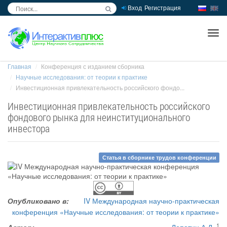
Вход
Регистрация
inc
ра
Главная
Конференция с изданием сборника
Научные исследования: от теории к практике
Инвестиционная привлекательность российского фондо...
Инвестиционная привлекательность российского
фондового рынка для неинституционального
инвестора
Статья в сборнике трудов конференции
Опубликовано в:
IV Международная научно-практическая
конференция «Научные исследования: от теории к практике»
1