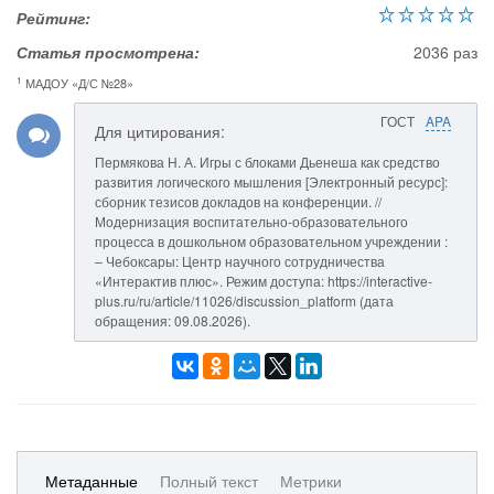
Рейтинг:
Статья просмотрена:
2036 раз
1
МАДОУ «Д/С №28»
ГОСТ
APA
Для цитирования:
Пермякова Н. А. Игры с блоками Дьенеша как средство
развития логического мышления [Электронный ресурс]:
сборник тезисов докладов на конференции. //
Модернизация воспитательно-образовательного
процесса в дошкольном образовательном учреждении :
– Чебоксары: Центр научного сотрудничества
«Интерактив плюс». Режим доступа: https://interactive-
plus.ru/ru/article/11026/discussion_platform (дата
обращения: 09.08.2026).
Метаданные
Полный текст
Метрики