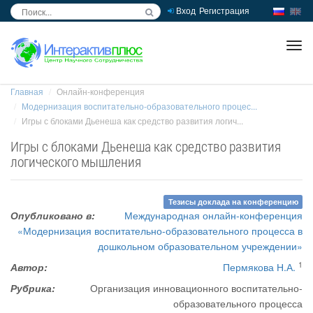
Вход
Регистрация
inc
ра
Главная
Онлайн-конференция
Модернизация воспитательно-образовательного процес...
Игры с блоками Дьенеша как средство развития логич...
Игры с блоками Дьенеша как средство развития
логического мышления
Тезисы доклада на конференцию
Опубликовано в:
Международная онлайн-конференция
«Модернизация воспитательно-образовательного процесса в
дошкольном образовательном учреждении»
1
Автор:
Пермякова Н.А.
Рубрика:
Организация инновационного воспитательно-
образовательного процесса