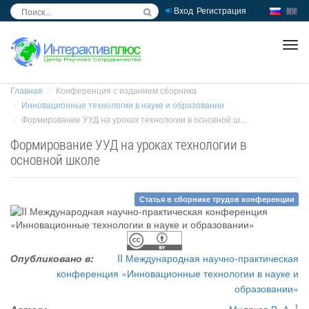
Вход
Регистрация
inc
ра
Главная
Конференция с изданием сборника
Инновационные технологии в науке и образовании
Формирование УУД на уроках технологии в основной ш...
Формирование УУД на уроках технологии в
основной школе
Статья в сборнике трудов конференции
Опубликовано в:
II Международная научно-практическая
конференция «Инновационные технологии в науке и
образовании»
1