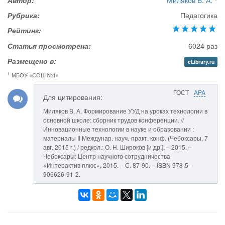
Автор:
Миляков В. А.
Рубрика:
Педагогика
Рейтинг:
Статья просмотрена:
6024 раз
Размещено в:
eLibrary.ru
1
МБОУ «СОШ №1»
ГОСТ
APA
Для цитирования:
Миляков В. А. Формирование УУД на уроках технологии в
основной школе: сборник трудов конференции. //
Инновационные технологии в науке и образовании :
материалы II Междунар. науч.-практ. конф. (Чебоксары, 7
авг. 2015 г.) / редкол.: О. Н. Широков [и др.]. – 2015. –
Чебоксары: Центр научного сотрудничества
«Интерактив плюс», 2015. – С. 87-90. – ISBN 978-5-
906626-91-2.