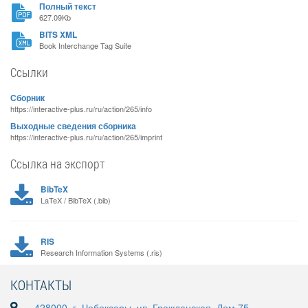
Полный текст
627.09Kb
BITS XML
Book Interchange Tag Suite
Ссылки
Сборник
https://interactive-plus.ru/ru/action/265/info
Выходные сведения сборника
https://interactive-plus.ru/ru/action/265/imprint
Ссылка на экспорт
BibTeX
LaTeX / BibTeX (.bib)
RIS
Research Information Systems (.ris)
КОНТАКТЫ
428000, г. Чебоксары, ул. Гражданская, Дом 75