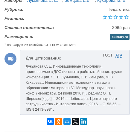
Авторы:
Лукьянова С. Е.
,
Земцова Е.В.
,
Кухарева М. В.
Рубрика:
Педагогика
Рейтинг:
Статья просмотрена:
3065 раз
Размещено в:
eLibrary.ru
1
Д/С «Дружная семейка» СП ГБОУ ООШ №21
ГОСТ
APA
Для цитирования:
Лукьянова С. Е. Инновационные технологии,
применяемые в ДОО (из опыта работы): сборник трудов
конференции. / С. Е. Лукьянова, Е. В. Земцова, М. В.
Кухарева // Инновационные технологии в науке и
образовании : материалы VII Междунар. науч.-практ.
конф. (Чебоксары, 24 июля 2016 г.) / редкол.: О. Н.
Широков [и др.]. – 2016. – Чебоксары: Центр научного
сотрудничества «Интерактив плюс», 2016. – С. 53-56. –
ISSN 2413-3981.