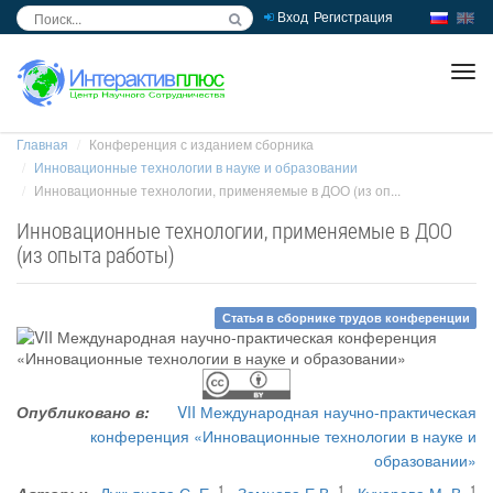
Вход
Регистрация
inc
ра
Главная
Конференция с изданием сборника
Инновационные технологии в науке и образовании
Инновационные технологии, применяемые в ДОО (из оп...
Инновационные технологии, применяемые в ДОО
(из опыта работы)
Статья в сборнике трудов конференции
Опубликовано в:
VII Международная научно-практическая
конференция «Инновационные технологии в науке и
образовании»
1
1
1