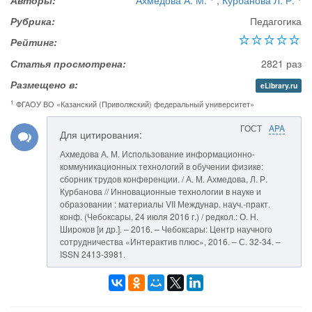
Авторы:
Ахмедова А. М.
,
Курбанова Л. Р.
Рубрика:
Педагогика
Рейтинг:
Статья просмотрена:
2821 раз
Размещено в:
eLibrary.ru
1
ФГАОУ ВО «Казанский (Приволжский) федеральный университет»
ГОСТ
APA
Для цитирования:
Ахмедова А. М. Использование информационно-
коммуникационных технологий в обучении физике:
сборник трудов конференции. / А. М. Ахмедова, Л. Р.
Курбанова // Инновационные технологии в науке и
образовании : материалы VII Междунар. науч.-практ.
конф. (Чебоксары, 24 июля 2016 г.) / редкол.: О. Н.
Широков [и др.]. – 2016. – Чебоксары: Центр научного
сотрудничества «Интерактив плюс», 2016. – С. 32-34. –
ISSN 2413-3981.