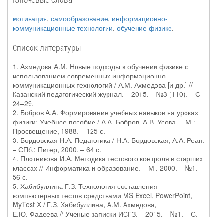
мотивация
,
самообразование
,
информационно-
коммуникационные технологии
,
обучение физике
.
Список литературы
1. Ахмедова А.М. Новые подходы в обучении физике с
использованием современных информационно-
коммуникационных технологий / А.М. Ахмедова [и др.] //
Казанский педагогический журнал. – 2015. – №3 (110). – С.
24–29.
2. Бобров А.А. Формирование учебных навыков на уроках
физики: Учебное пособие / А.А. Бобров, А.В. Усова. – М.:
Просвещение, 1988. – 125 с.
3. Бордовская Н.А. Педагогика / Н.А. Бордовская, А.А. Реан.
– СПб.: Питер, 2000. – 64 с.
4. Плотникова И.А. Методика тестового контроля в старших
классах // Информатика и образование. – М., 2000. – №1. –
56 с.
5. Хабибуллина Г.З. Технология составления
компьютерных тестов средствами MS Excel, PowerPoint,
MyTest X / Г.З. Хабибуллина, А.М. Ахмедова,
Е.Ю. Фадеева // Ученые записки ИСГЗ. – 2015. – №1. – С.