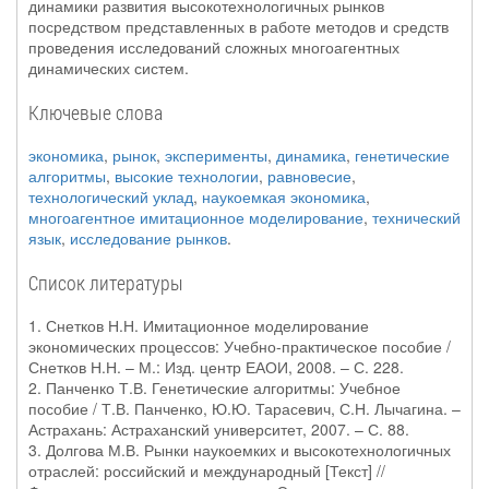
динамики развития высокотехнологичных рынков
посредством представленных в работе методов и средств
проведения исследований сложных многоагентных
динамических систем.
Ключевые слова
экономика
,
рынок
,
эксперименты
,
динамика
,
генетические
алгоритмы
,
высокие технологии
,
равновесие
,
технологический уклад
,
наукоемкая экономика
,
многоагентное имитационное моделирование
,
технический
язык
,
исследование рынков
.
Список литературы
1. Снетков Н.Н. Имитационное моделирование
экономических процессов: Учебно-практическое пособие /
Снетков Н.Н. – М.: Изд. центр ЕАОИ, 2008. – С. 228.
2. Панченко Т.В. Генетические алгоритмы: Учебное
пособие / Т.В. Панченко, Ю.Ю. Тарасевич, С.Н. Лычагина. –
Астрахань: Астраханский университет, 2007. – С. 88.
3. Долгова М.В. Рынки наукоемких и высокотехнологичных
отраслей: российский и международный [Текст] //