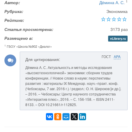
1
Автор:
Дёмина А. С.
Рубрика:
Экономика
Рейтинг:
Статья просмотрена:
3173 раз
Размещено в:
eLibrary.ru
1
ГБОУ «Школа №902 «Диалог»
ГОСТ
APA
Для цитирования:
Дёмина А. С. Актуальность и методы исследования
«высокотехнологичной» экономики: сборник трудов
конференции. // Новое слово в науке: перспективы
развития : материалы IX Междунар. науч.–практ. конф.
(Чебоксары, 7 авг. 2016 г.) / редкол.: О. Н. Широков [и др.].
– 2016. – Чебоксары: Центр научного сотрудничества
«Интерактив плюс», 2016. – С. 156-158. – ISSN 2411-
8133. – DOI 10.21661/r-112825.