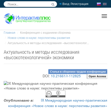
Вход
Регистрация
inc
ра
Главная
Конференция с изданием сборника
Новое слово в науке: перспективы развития
Актуальность и методы исследования «высокотехнолог...
Актуальность и методы исследования
«высокотехнологичной» экономики
Статья в сборнике трудов конференции
DOI:
10.21661/r-112825
Open Access
Опубликовано в:
IX Международная научно-практическая
конференция «Новое слово в науке: перспективы развития»