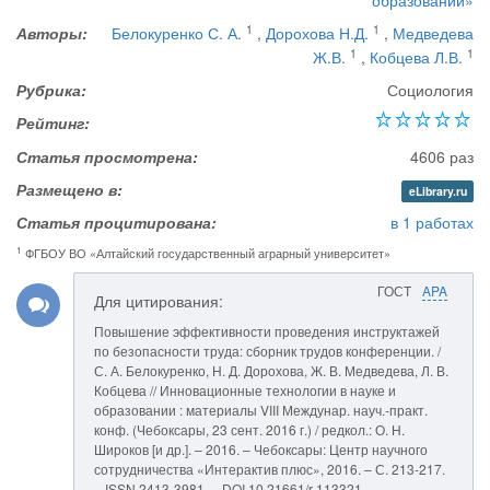
образовании»
1
1
Авторы:
Белокуренко С. А.
,
Дорохова Н.Д.
,
Медведева
1
1
Ж.В.
,
Кобцева Л.В.
Рубрика:
Социология
Рейтинг:
Статья просмотрена:
4606 раз
Размещено в:
eLibrary.ru
Статья процитирована:
в 1 работах
1
ФГБОУ ВО «Алтайский государственный аграрный университет»
ГОСТ
APA
Для цитирования:
Повышение эффективности проведения инструктажей
по безопасности труда: сборник трудов конференции. /
С. А. Белокуренко, Н. Д. Дорохова, Ж. В. Медведева, Л. В.
Кобцева // Инновационные технологии в науке и
образовании : материалы VIII Междунар. науч.-практ.
конф. (Чебоксары, 23 сент. 2016 г.) / редкол.: О. Н.
Широков [и др.]. – 2016. – Чебоксары: Центр научного
сотрудничества «Интерактив плюс», 2016. – С. 213-217.
– ISSN 2413-3981. – DOI 10.21661/r-113321.