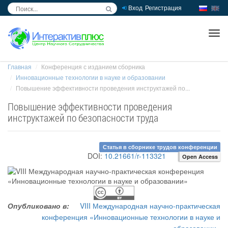
Вход
Регистрация
inc
ра
Главная
Конференция с изданием сборника
Инновационные технологии в науке и образовании
Повышение эффективности проведения инструктажей по...
Повышение эффективности проведения
инструктажей по безопасности труда
Статья в сборнике трудов конференции
DOI:
10.21661/r-113321
Open Access
Опубликовано в:
VIII Международная научно-практическая
конференция «Инновационные технологии в науке и