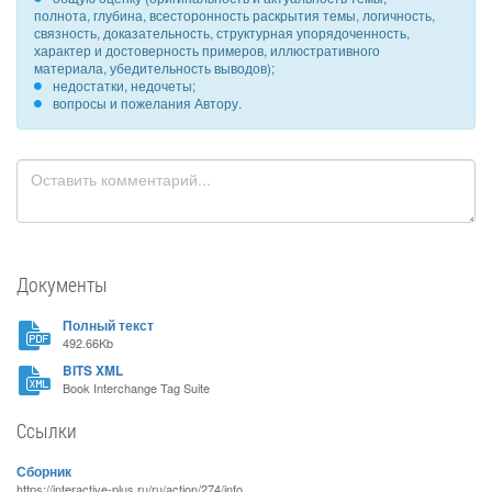
полнота, глубина, всесторонность раскрытия темы, логичность,
связность, доказательность, структурная упорядоченность,
характер и достоверность примеров, иллюстративного
материала, убедительность выводов);
недостатки, недочеты;
вопросы и пожелания Автору.
Документы
Полный текст
492.66Kb
BITS XML
Book Interchange Tag Suite
Ссылки
Сборник
https://interactive-plus.ru/ru/action/274/info