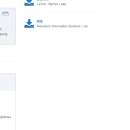
LaTeX / BibTeX (.bib)
APA
RIS
Research Information Systems (.ris)
р.
Центр
трены