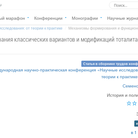
u
ый марафон
Конференции
Монографии
Научные журн
сследования: от теории к практике
Механизмы формирования и функциони
ания классических вариантов и модификаций тоталит
Статья в сборнике трудов кон
ународная научно-практическая конференция «Научные исследов
теории к практике
Семено
История и пол
e
в 1