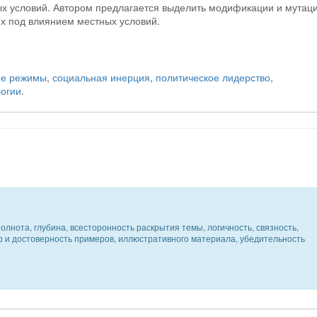
х условий. Автором предлагается выделить модификации и мутац
х под влиянием местных условий.
ие режимы
,
социальная инерция
,
политическое лидерство
,
огии
.
олнота, глубина, всесторонность раскрытия темы, логичность, связность,
ер и достоверность примеров, иллюстративного материала, убедительность