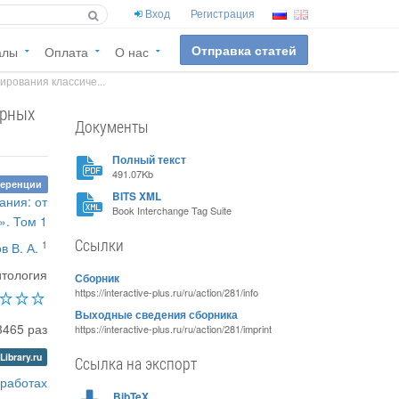
Вход
Регистрация
Отправка статей
алы
Оплата
О нас
рования классиче...
арных
Документы
Полный текст
491.07Kb
ференции
BITS XML
ания: от
Book Interchange Tag Suite
». Том 1
Ссылки
1
в В. А.
итология
Сборник
https://interactive-plus.ru/ru/action/281/info
Выходные сведения сборника
3465 раз
https://interactive-plus.ru/ru/action/281/imprint
Library.ru
Ссылка на экспорт
 работах
BibTeX