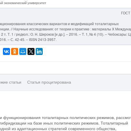
ый экономический университет
ГОСТ
кционирования классических вариантов и модификаций тоталитарных
нции. // Научные исследования: от теории к практике : материалы X Междуна
2 т. Т. 1 / редкол.: О. Н. Широков [и др.]. – 2016. – Т. 1, № 4 (10). – Чебоксары: 
16. – С. 42-45. – ISSN 2413-3957.
жие статьи
Статья процитирована
и функционирования тоталитарных политических режимов, рассмо
гибридизации на базе иных политических режимов. Тоталитарный
одной из адаптационных стратегий современного общества,