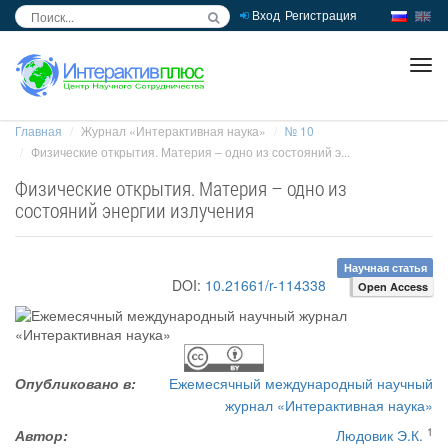
Вход
Регистрация
inc
ра
Главная
Журнал «Интерактивная наука»
№ 10
Физические открытия. Материя – одно из состояний э...
Физические открытия. Материя – одно из
состояний энергии излучения
Научная статья
DOI:
10.21661/r-114338
Open Access
Опубликовано в:
Ежемесячный международный научный
журнал «Интерактивная наука»
1
Автор:
Людовик Э.К.