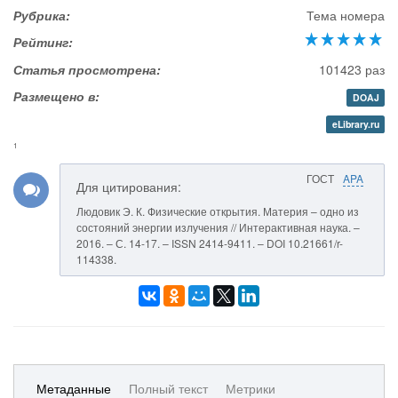
Рубрика:
Тема номера
Рейтинг:
Статья просмотрена:
101423 раз
Размещено в:
DOAJ
eLibrary.ru
1
ГОСТ
APA
Для цитирования:
Людовик Э. К. Физические открытия. Материя – одно из
состояний энергии излучения // Интерактивная наука. –
2016. – С. 14-17. – ISSN 2414-9411. – DOI 10.21661/r-
114338.
Метаданные
Полный текст
Метрики