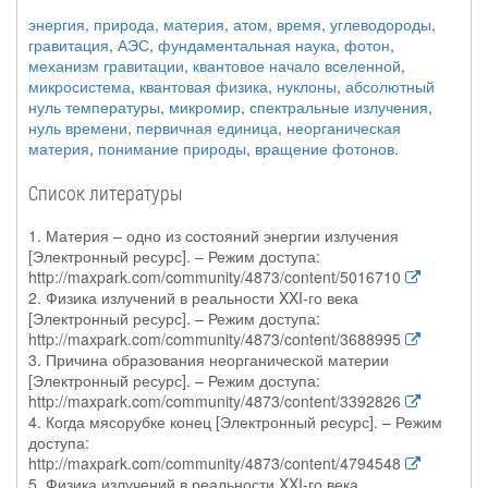
энергия
,
природа
,
материя
,
атом
,
время
,
углеводороды
,
гравитация
,
АЭС
,
фундаментальная наука
,
фотон
,
механизм гравитации
,
квантовое начало вселенной
,
микросистема
,
квантовая физика
,
нуклоны
,
абсолютный
нуль температуры
,
микромир
,
спектральные излучения
,
нуль времени
,
первичная единица
,
неорганическая
материя
,
понимание природы
,
вращение фотонов
.
Список литературы
1. Материя – одно из состояний энергии излучения
[Электронный ресурс]. – Режим доступа:
http://maxpark.com/community/4873/content/5016710
2. Физика излучений в реальности XXI-го века
[Электронный ресурс]. – Режим доступа:
http://maxpark.com/community/4873/content/3688995
3. Причина образования неорганической материи
[Электронный ресурс]. – Режим доступа:
http://maxpark.com/community/4873/content/3392826
4. Когда мясорубке конец [Электронный ресурс]. – Режим
доступа:
http://maxpark.com/community/4873/content/4794548
5. Физика излучений в реальности XXI-го века