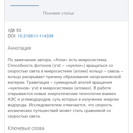
Похожие статьи
УДК 53
DOI:
10.21661/r-114338
Аннотация
По замечанию автора, «Атом» есть микросистема.
Способность фотонов (γνc – «нуклон») вращаться со
скоростью света в микросистеме (атоме) кольцо – сквозь –
кольцо раскрывает причину образования неорганической
материи. Гравитация – суммарный апогей вращения
«нуклонов» γνc в микросистемах (атомах). В работе
открываются новые энергетические технологии взамен
АЭС и углеводородов, суть которых в излучении энергии
водорода. Исследователем отмечается, что скорость
космических путешествий может стать сравнимой со
скоростью света.
Ключевые слова