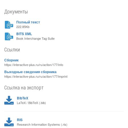
Документы
Полный текст
222.85Kb
BITS XML
Book Interchange Tag Suite
Ссылки
Сборник
https://interactive-plus.ru/ru/action/177/info
Выходные сведения сборника
https://interactive-plus.ru/ru/action/177/imprint
Ссылка на экспорт
BibTeX
LaTeX / BibTeX (.bib)
RIS
Research Information Systems (.ris)