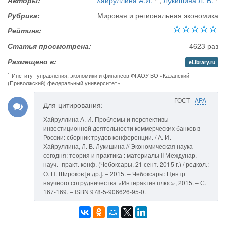
Авторы:
Хайруллина А.И.
,
Лукишина Л. В.
Рубрика:
Мировая и региональная экономика
Рейтинг:
Статья просмотрена:
4623 раз
Размещено в:
eLibrary.ru
1
Институт управления, экономики и финансов ФГАОУ ВО «Казанский
(Приволжский) федеральный университет»
ГОСТ
APA
Для цитирования:
Хайруллина А. И. Проблемы и перспективы
инвестиционной деятельности коммерческих банков в
России: сборник трудов конференции. / А. И.
Хайруллина, Л. В. Лукишина // Экономическая наука
сегодня: теория и практика : материалы II Междунар.
науч.–практ. конф. (Чебоксары, 21 сент. 2015 г.) / редкол.:
О. Н. Широков [и др.]. – 2015. – Чебоксары: Центр
научного сотрудничества «Интерактив плюс», 2015. – С.
167-169. – ISBN 978-5-906626-95-0.