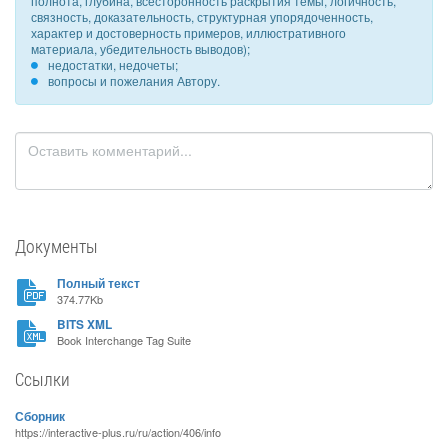
полнота, глубина, всесторонность раскрытия темы, логичность,
связность, доказательность, структурная упорядоченность,
характер и достоверность примеров, иллюстративного
материала, убедительность выводов);
недостатки, недочеты;
вопросы и пожелания Автору.
Документы
Полный текст
374.77Kb
BITS XML
Book Interchange Tag Suite
Ссылки
Сборник
https://interactive-plus.ru/ru/action/406/info