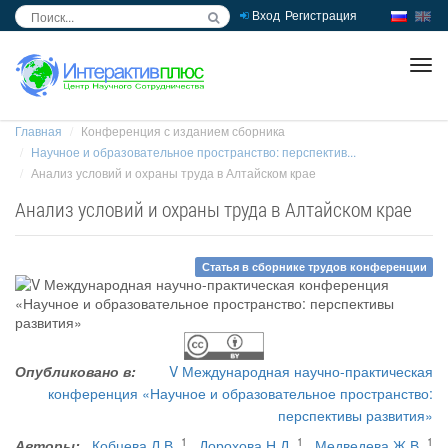
Вход
Регистрация
inc
ра
Главная
Конференция с изданием сборника
Научное и образовательное пространство: перспектив...
Анализ условий и охраны труда в Алтайском крае
Анализ условий и охраны труда в Алтайском крае
Статья в сборнике трудов конференции
Опубликовано в:
V Международная научно-практическая
конференция «Научное и образовательное пространство:
перспективы развития»
1
1
1
Авторы:
Кобцева Л.В.
,
Дорохова Н.Д.
,
Медведева Ж.В.