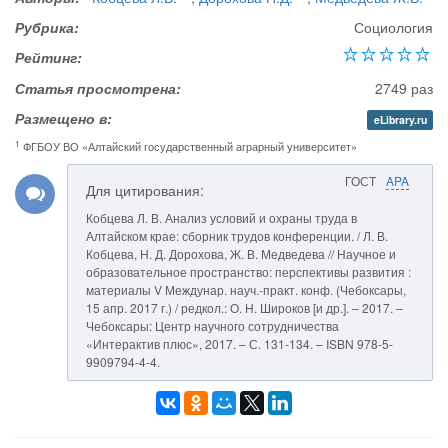
Рубрика:
Социология
Рейтинг:
Статья просмотрена:
2749 раз
Размещено в:
eLibrary.ru
1
ФГБОУ ВО «Алтайский государственный аграрный университет»
ГОСТ
APA
Для цитирования:
Кобцева Л. В. Анализ условий и охраны труда в
Алтайском крае: сборник трудов конференции. / Л. В.
Кобцева, Н. Д. Дорохова, Ж. В. Медведева // Научное и
образовательное пространство: перспективы развития :
материалы V Междунар. науч.-практ. конф. (Чебоксары,
15 апр. 2017 г.) / редкол.: О. Н. Широков [и др.]. – 2017. –
Чебоксары: Центр научного сотрудничества
«Интерактив плюс», 2017. – С. 131-134. – ISBN 978-5-
9909794-4-4.