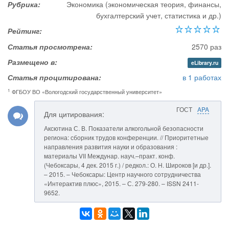
Рубрика:
Экономика (экономическая теория, финансы,
бухгалтерский учет, статистика и др.)
Рейтинг:
Статья просмотрена:
2570 раз
Размещено в:
eLibrary.ru
Статья процитирована:
в 1 работах
1
ФГБОУ ВО «Вологодский государственный университет»
ГОСТ
APA
Для цитирования:
Аксютина С. В. Показатели алкогольной безопасности
региона: сборник трудов конференции. // Приоритетные
направления развития науки и образования :
материалы VII Междунар. науч.–практ. конф.
(Чебоксары, 4 дек. 2015 г.) / редкол.: О. Н. Широков [и др.].
– 2015. – Чебоксары: Центр научного сотрудничества
«Интерактив плюс», 2015. – С. 279-280. – ISSN 2411-
9652.