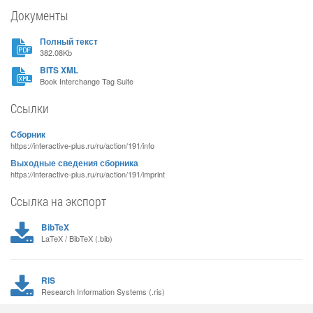
Документы
Полный текст
382.08Kb
BITS XML
Book Interchange Tag Suite
Ссылки
Сборник
https://interactive-plus.ru/ru/action/191/info
Выходные сведения сборника
https://interactive-plus.ru/ru/action/191/imprint
Ссылка на экспорт
BibTeX
LaTeX / BibTeX (.bib)
RIS
Research Information Systems (.ris)