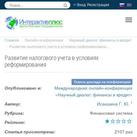
Вход
Регистрация
inc
ра
Главная
Онлайн-конференция
Научный диалог: финансы и кредит
Развитие налогового учета в условиях реформировани...
Развитие налогового учета в условиях
реформирования
Тезисы доклада на конференцию
Опубликовано в:
Международная онлайн-конференция
«Научный диалог: финансы и кредит»
1
Автор:
Исаншина Г. Ю.
Рубрика:
Финансовая система
Рейтинг:
Статья просмотрена:
2107 раз