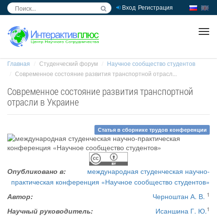
Вход
Регистрация
inc
ра
Главная
Студенческий форум
Научное сообщество студентов
Современное состояние развития транспортной отрасл...
Современное состояние развития транспортной
отрасли в Украине
Статья в сборнике трудов конференции
Опубликовано в:
международная студенческая научно-
практическая конференция «Научное сообщество студентов»
1
Автор:
Черноштан А. В.
1
Научный руководитель:
Исаншина Г. Ю.