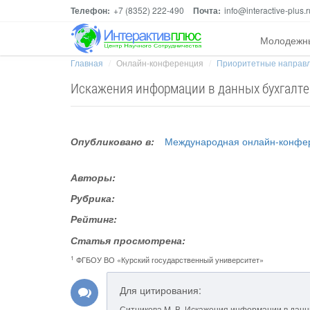
Телефон:
+7 (8352) 222-490
Почта:
info@interactive-plus.r
Молодежн
Главная
Онлайн-конференция
Приоритетные направле
Искажения информации в данных бухгалте
Опубликовано в:
Международная онлайн-конфер
Авторы:
Рубрика:
Рейтинг:
Статья просмотрена:
1
ФГБОУ ВО «Курский государственный университет»
Для цитирования:
Ситникова М. В. Искажения информации в данны