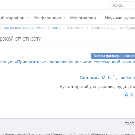
u
ый марафон
Конференции
Монографии
Научные журн
ния развития современной экон...
Искажения информации в данных бухгал
рской отчетности
Тезисы доклада на кон
енция «Приоритетные направления развития современной эконом
1
Ситникова М. В.
,
Гребнев
Бухгалтерский учет, анализ, аудит, ст
ГОСТ
х бухгалтерской отчетности [Электронный ресурс]: сборник тезисов докладо