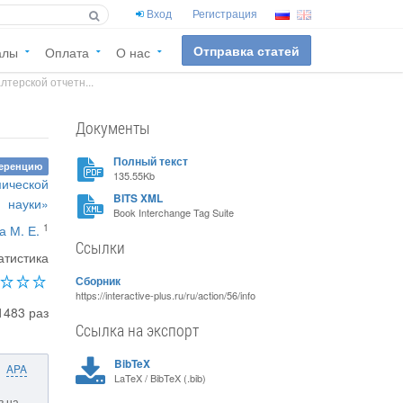
Вход
Регистрация
Отправка статей
алы
Оплата
О нас
терской отчетн...
Документы
Полный текст
ференцию
135.55Kb
ической
BITS XML
науки»
Book Interchange Tag Suite
1
а М. Е.
Ссылки
атистика
Сборник
https://interactive-plus.ru/ru/action/56/info
1483 раз
Ссылка на экспорт
BibTeX
APA
LaTeX / BibTeX (.bib)
в на