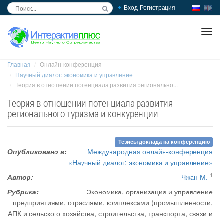
Вход
Регистрация
inc
ра
Главная
Онлайн-конференция
Научный диалог: экономика и управление
Теория в отношении потенциала развития регионально...
Теория в отношении потенциала развития
регионального туризма и конкуренции
Тезисы доклада на конференцию
Опубликовано в:
Международная онлайн-конференция
«Научный диалог: экономика и управление»
1
Автор:
Чжан М.
Рубрика:
Экономика, организация и управление
предприятиями, отраслями, комплексами (промышленности,
АПК и сельского хозяйства, строительства, транспорта, связи и