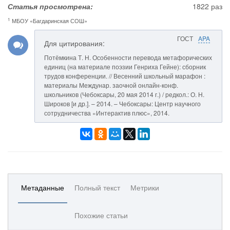
Статья просмотрена:
1822 раз
1
МБОУ «Багдаринская СОШ»
ГОСТ
APA
Для цитирования:
Потёмкина Т. Н. Особенности перевода метафорических
единиц (на материале поэзии Генриха Гейне): сборник
трудов конференции. // Весенний школьный марафон :
материалы Междунар. заочной онлайн-конф.
школьников (Чебоксары, 20 мая 2014 г.) / редкол.: О. Н.
Широков [и др.]. – 2014. – Чебоксары: Центр научного
сотрудничества «Интерактив плюс», 2014.
Метаданные
Полный текст
Метрики
Похожие статьи