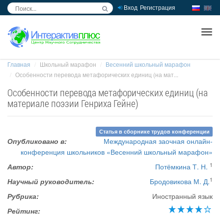
Вход
Регистрация
inc
ра
Главная
Школьный марафон
Весенний школьный марафон
Особенности перевода метафорических единиц (на мат...
Особенности перевода метафорических единиц (на
материале поэзии Генриха Гейне)
Статья в сборнике трудов конференции
Опубликовано в:
Международная заочная онлайн-
конференция школьников «Весенний школьный марафон»
1
Автор:
Потёмкина Т. Н.
1
Научный руководитель:
Бродовикова М. Д.
Рубрика:
Иностранный язык
Рейтинг: