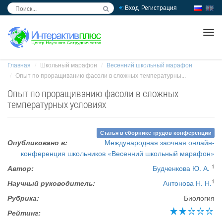
Вход
Регистрация
inc
ра
Главная
Школьный марафон
Весенний школьный марафон
Опыт по проращиванию фасоли в сложных температурны...
Опыт по проращиванию фасоли в сложных
температурных условиях
Статья в сборнике трудов конференции
Опубликовано в:
Международная заочная онлайн-
конференция школьников «Весенний школьный марафон»
1
Автор:
Будченкова Ю. А.
1
Научный руководитель:
Антонова Н. Н.
Рубрика:
Биология
Рейтинг: