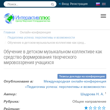
Вход
Регистрация
inc
ра
Главная
Онлайн-конференция
Педагогика успеха: перспективы и возможности
Обучение в детском музыкальном коллективе как сред...
Обучение в детском музыкальном коллективе как
средство формирования творческого
мировоззрения учащихся
Тезисы доклада на конференцию
Опубликовано в:
Международная онлайн-конференция
«Педагогика успеха: перспективы и возможности»
1
Автор:
Шадрова Н. А.
Рубрика:
Общее направление
Рейтинг: