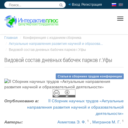
Вход
Регистрация
inc
ра
Главная
Конференция с изданием сборника
Актуальные направления развития научной и образова...
Видовой состав дневных бабочек парков г.Уфы
Видовой состав дневных бабочек парков г.Уфы
Статья в сборнике трудов конференции
Опубликовано в:
II Сборник научных трудов «Актуальные
направления развития научной и образовательной
деятельности»
1
1
Авторы:
Ахметова Э. Ф.
,
Мигранов М. Г.