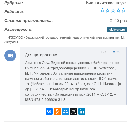
Рубрика:
Биологические науки
Рейтинг:
Статья просмотрена:
2145 раз
Размещено в:
eLibrary.ru
1
ФГБОУ ВО «Башкирский государственный педагогический университет им. М.
Акмуллы»
ГОСТ
APA
Для цитирования:
Ахметова Э. Ф. Видовой состав дневных бабочек парков
г.Уфы: сборник трудов конференции. / Э. Ф. Ахметова,
М. Г. Мигранов // Актуальные направления развития
научной и образовательной деятельности : II Сб. науч.
тр. (Чебоксары, 1 июля 2014 г.) / редкол.: О. Н. Широков [и
др.]. – 2014. – Чебоксары: Центр научного
сотрудничества «Интерактив плюс», 2014. – С. 8-12. –
ISBN 978-5-906626-31-8.