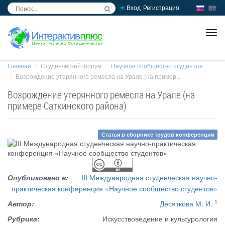
Вход
Регистрация
inc
ра
Главная
Студенческий форум
Научное сообщество студентов
Возрождение утерянного ремесла на Урале (на пример...
Возрождение утерянного ремесла на Урале (на
примере Саткинского района)
Статья в сборнике трудов конференции
Опубликовано в:
III Международная студенческая научно-
практическая конференция «Научное сообщество студентов»
1
Автор:
Десяткова М. И.
Рубрика:
Искусствоведение и культурология