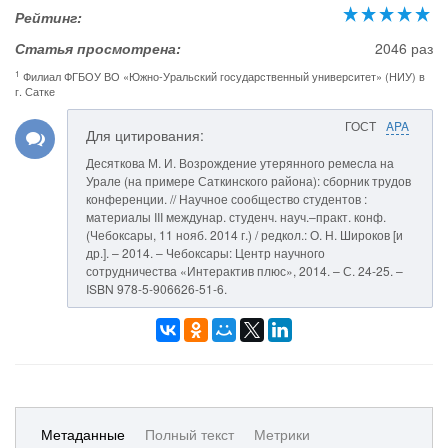
Рейтинг:
Статья просмотрена:
2046 раз
1
Филиал ФГБОУ ВО «Южно-Уральский государственный университет» (НИУ) в
г. Сатке
ГОСТ
APA
Для цитирования:
Десяткова М. И. Возрождение утерянного ремесла на
Урале (на примере Саткинского района): сборник трудов
конференции. // Научное сообщество студентов :
материалы III междунар. студенч. науч.–практ. конф.
(Чебоксары, 11 нояб. 2014 г.) / редкол.: О. Н. Широков [и
др.]. – 2014. – Чебоксары: Центр научного
сотрудничества «Интерактив плюс», 2014. – С. 24-25. –
ISBN 978-5-906626-51-6.
Метаданные
Полный текст
Метрики