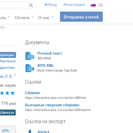
Вход
Регистрация
Отправка статей
алы
Оплата
О нас
й...
Документы
Полный текст
ференции
363.65Kb
«Научные
BITS XML
удентов»
Book Interchange Tag Suite
1
а Л.Э.
Ссылки
ие науки
Сборник
https://interactive-plus.ru/ru/action/389/info
1776 раз
Выходные сведения сборника
https://interactive-plus.ru/ru/action/389/imprint
Library.ru
Ссылка на экспорт
APA
BibTeX