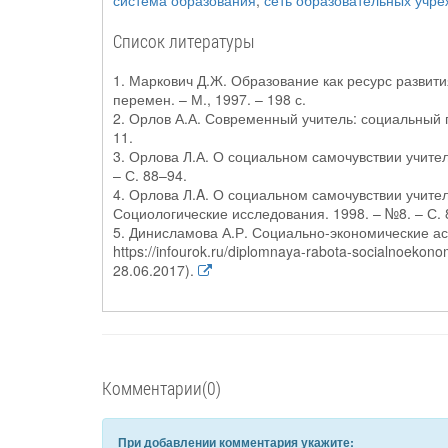
система образования
,
сеть образовательных учр
Список литературы
1. Маркович Д.Ж. Образование как ресурс развит
перемен. – М., 1997. – 198 с.
2. Орлов А.А. Современный учитель: социальный п
11.
3. Орлова Л.А. О социальном самочувствии учител
– С. 88–94.
4. Орлова Л.A. О социальном самочувствии учител
Социологические исследования. 1998. – №8. – С. 
5. Динисламова А.Р. Социально-экономические ас
https://infourok.ru/diplomnaya-rabota-socialnoekon
28.06.2017).
Комментарии(0)
При добавлении комментария укажите: