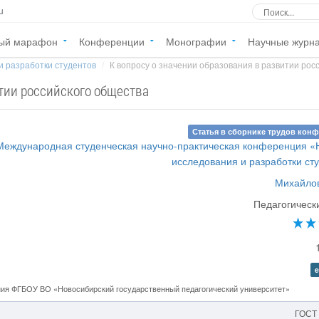
u
ый марафон
Конференции
Монографии
Научные журн
и разработки студентов
К вопросу о значении образования в развитии росси
итии российского общества
Статья в сборнике трудов кон
Международная студенческая научно-практическая конференция 
исследования и разработки ст
Михайлов
Педагогическ
e
ния ФГБОУ ВО «Новосибирский государственный педагогический университет»
ГОСТ