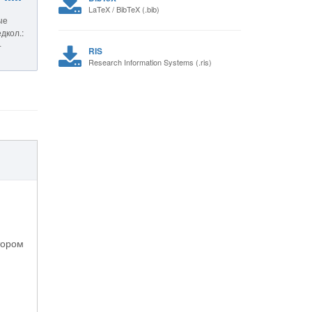
LaTeX / BibTeX (.bib)
ые
дкол.:
-
RIS
Research Information Systems (.ris)
тором