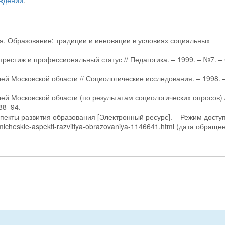
еждений
.
ия. Образование: традиции и инновации в условиях социальных
рестиж и профессиональный статус // Педагогика. – 1999. – №7. – 
ей Московской области // Социологические исследования. – 1998. 
ей Московской области (по результатам социологических опросов) /
88–94.
пекты развития образования [Электронный ресурс]. – Режим доступ
omicheskie-aspekti-razvitiya-obrazovaniya-1146641.html (дата обраще