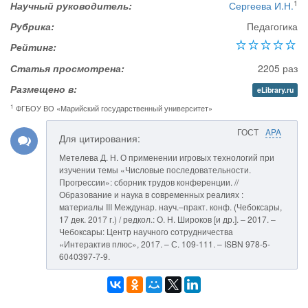
1
Научный руководитель:
Сергеева И.Н.
Рубрика:
Педагогика
Рейтинг:
Статья просмотрена:
2205 раз
Размещено в:
eLibrary.ru
1
ФГБОУ ВО «Марийский государственный университет»
ГОСТ
APA
Для цитирования:
Метелева Д. Н. О применении игровых технологий при
изучении темы «Числовые последовательности.
Прогрессии»: сборник трудов конференции. //
Образование и наука в современных реалиях :
материалы III Междунар. науч.–практ. конф. (Чебоксары,
17 дек. 2017 г.) / редкол.: О. Н. Широков [и др.]. – 2017. –
Чебоксары: Центр научного сотрудничества
«Интерактив плюс», 2017. – С. 109-111. – ISBN 978-5-
6040397-7-9.