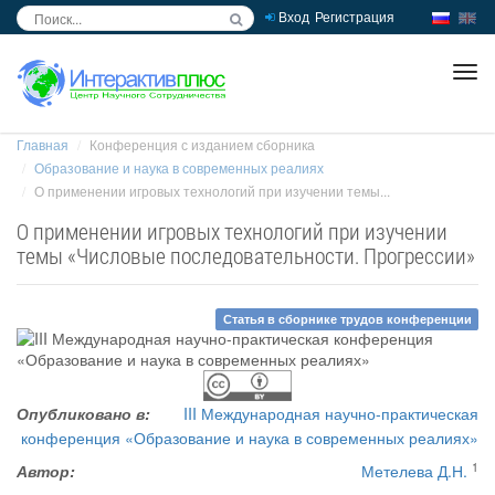
Вход
Регистрация
inc
ра
Главная
Конференция с изданием сборника
Образование и наука в современных реалиях
О применении игровых технологий при изучении темы...
О применении игровых технологий при изучении
темы «Числовые последовательности. Прогрессии»
Статья в сборнике трудов конференции
Опубликовано в:
III Международная научно-практическая
конференция «Образование и наука в современных реалиях»
1
Автор:
Метелева Д.Н.