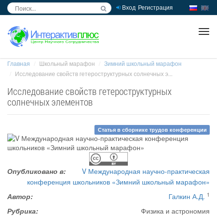
Вход
Регистрация
inc
ра
Главная
Школьный марафон
Зимний школьный марафон
Исследование свойств гетероструктурных солнечных э...
Исследование свойств гетероструктурных
солнечных элементов
Статья в сборнике трудов конференции
Опубликовано в:
V Международная научно-практическая
конференция школьников «Зимний школьный марафон»
1
Автор:
Галкин А.Д.
Рубрика:
Физика и астрономия