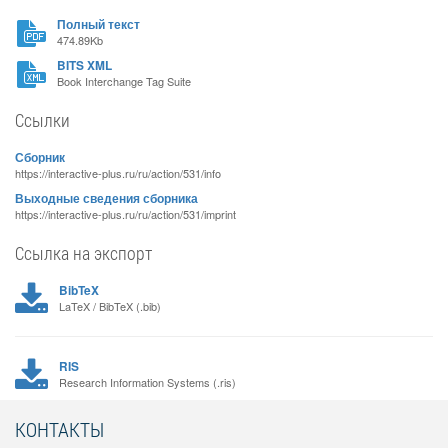
Полный текст
474.89Kb
BITS XML
Book Interchange Tag Suite
Ссылки
Сборник
https://interactive-plus.ru/ru/action/531/info
Выходные сведения сборника
https://interactive-plus.ru/ru/action/531/imprint
Ссылка на экспорт
BibTeX
LaTeX / BibTeX (.bib)
RIS
Research Information Systems (.ris)
КОНТАКТЫ