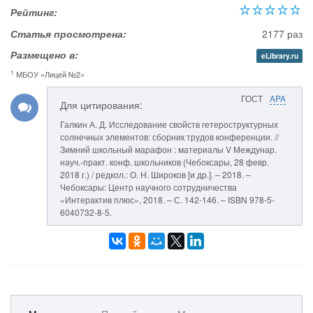
Рейтинг:
Статья просмотрена:
2177 раз
Размещено в:
eLibrary.ru
1
МБОУ «Лицей №2»
ГОСТ
APA
Для цитирования:
Галкин А. Д. Исследование свойств гетероструктурных
солнечных элементов: сборник трудов конференции. //
Зимний школьный марафон : материалы V Междунар.
науч.-практ. конф. школьников (Чебоксары, 28 февр.
2018 г.) / редкол.: О. Н. Широков [и др.]. – 2018. –
Чебоксары: Центр научного сотрудничества
«Интерактив плюс», 2018. – С. 142-146. – ISBN 978-5-
6040732-8-5.