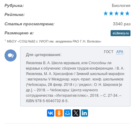
Рубрика:
Биология
Рейтинг:
Статья просмотрена:
3340 раз
Размещено в:
eLibrary.ru
1
МБОУ «СОШ №62 с УИОП им. академика РАО Г.Н. Волкова»
ГОСТ
APA
Для цитирования:
Яковлева В. А. Школа муравьев, или Способны ли
муравьи к обучению: сборник трудов конференции. / В. А.
Яковлева, М. А. Хрисанфов // Зимний школьный марафон
: материалы V Междунар. науч.-практ. конф. школьников
(Чебоксары, 28 февр. 2018 г.) / редкол.: О. Н. Широков [и
др.]. – 2018. – Чебоксары: Центр научного
сотрудничества «Интерактив плюс», 2018. – С. 27-34. –
ISBN 978-5-6040732-8-5.