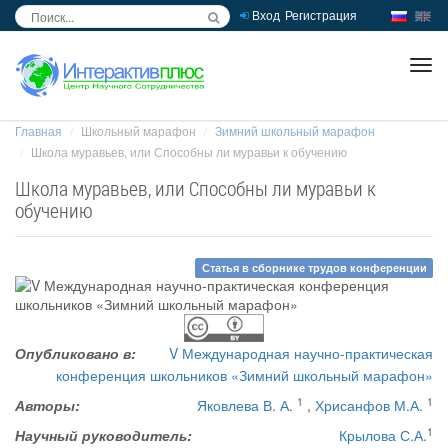
Вход
Регистрация
inc
ра
Главная
Школьный марафон
Зимний школьный марафон
Школа муравьев, или Способны ли муравьи к обучению
Школа муравьев, или Способны ли муравьи к
обучению
Статья в сборнике трудов конференции
Опубликовано в:
V Международная научно-практическая
конференция школьников «Зимний школьный марафон»
1
1
Авторы:
Яковлева В. А.
,
Хрисанфов М.А.
1
Научный руководитель:
Крылова С.А.