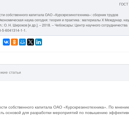
ГОСТ
сти собственного капитала ОАО «Курскрезинотехника»: сборник трудов
/ Экономическая наука сегодня: теория и практика : материалы X Междунар. нау
ол.: О. Н. Широков [и др.]. – 2018. – Чебоксары: Центр научного сотрудничества
8-5-6041314-1-1.
жие статьи
ости собственного капитала ОАО «Курскрезинотехника». По мнени
стать основой для разработки мероприятий по повышению эффектив