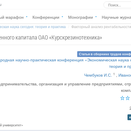
u
ый марафон
Конференции
Монографии
Научные журн
ская наука сегодня: теория и практика
Факторный анализ рентабельности 
енного капитала ОАО «Курскрезинотехника»
Статья в сборнике трудов кон
родная научно-практическая конференция «Экономическая наука 
теория и п
1
Чембуков И.С.
,
Ивано
дпринимательства, организация и управление предприятиями, от
комп
e
й университет»