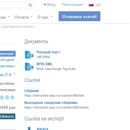
Вход
Регистрация
Отправка статей
алы
Оплата
О нас
собственного капит...
Документы
Полный текст
ференции
185.35Kb
сегодня:
BITS XML
рактика»
Book Interchange Tag Suite
1
ва Л.А.
Ссылки
раслями,
лексами
Сборник
https://interactive-plus.ru/ru/action/565/info
Выходные сведения сборника
2439 раз
https://interactive-plus.ru/ru/action/565/imprint
Library.ru
Ссылка на экспорт
BibTeX