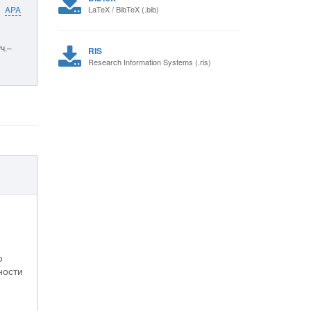
APA
LaTeX / BibTeX (.bib)
ч.–
RIS
Research Information Systems (.ris)
ю
ности