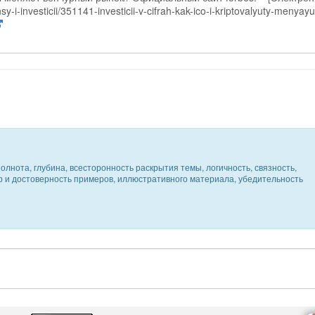
-i-investicii/351141-investicii-v-cifrah-kak-ico-i-kriptovalyuty-menyayu
олнота, глубина, всесторонность раскрытия темы, логичность, связность,
ер и достоверность примеров, иллюстративного материала, убедительность