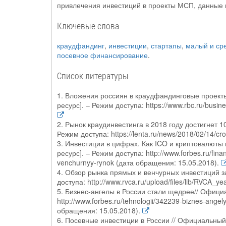
привлечения инвестиций в проекты МСП, данные
Ключевые слова
краудфандинг
,
инвестиции
,
стартапы
,
малый и ср
посевное финансирование
.
Список литературы
1. Вложения россиян в краудфандинговые проекты
ресурс]. – Режим доступа: https://www.rbc.ru/bus
2. Рынок краудинвестинга в 2018 году достигнет 
Режим доступа: https://lenta.ru/news/2018/02/14/cr
3. Инвестиции в цифрах. Как ICO и криптовалюты
ресурс]. – Режим доступа: http://www.forbes.ru/finansy
venchurnyy-rynok (дата обращения: 15.05.2018).
4. Обзор рынка прямых и венчурных инвестиций з
доступа: http://www.rvca.ru/upload/files/lib/RVC
5. Бизнес-ангелы в России стали щедрее// Официа
http://www.forbes.ru/tehnologii/342239-biznes-angel
обращения: 15.05.2018).
6. Посевные инвестиции в России // Официальный 