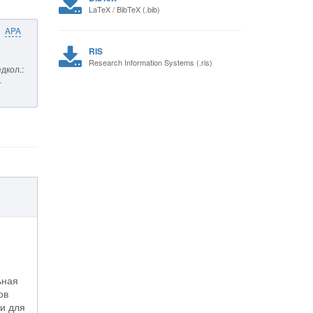
LaTeX / BibTeX (.bib)
APA
RIS
Research Information Systems (.ris)
дкол.:
-
ьная
ов
и для