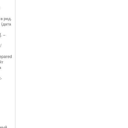
:
в ред.
 (дата
. –
/
repared
йт
а
t-
нный