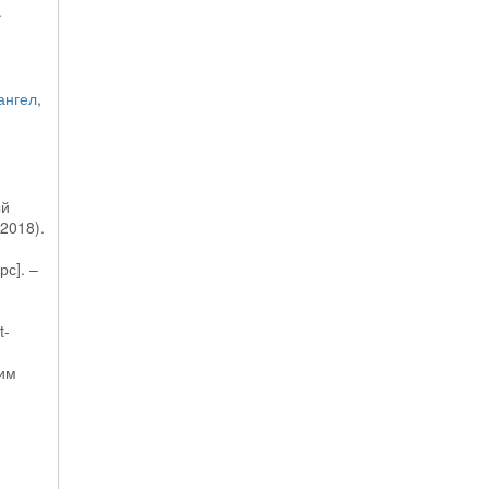
.
ангел
,
ый
2018).
рс]. –
й
t-
жим