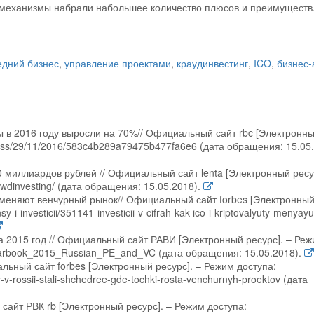
 механизмы набрали набольшее количество плюсов и преимуществ
едний бизнес
,
управление проектами
,
краудинвестинг
,
ICO
,
бизнес-
 в 2016 году выросли на 70%// Официальный сайт rbc [Электронн
iness/29/11/2016/583c4b289a79475b477fa6e6 (дата обращения: 15.05.
10 миллиардов рублей // Официальный сайт lenta [Электронный ресу
owdinvesting/ (дата обращения: 15.05.2018).
 меняют венчурный рынок// Официальный сайт forbes [Электронны
-i-investicii/351141-investicii-v-cifrah-kak-ico-i-kriptovalyuty-menyayu
а 2015 год // Официальный сайт РАВИ [Электронный ресурс]. – Ре
A_yearbook_2015_Russian_PE_and_VC (дата обращения: 15.05.2018).
льный сайт forbes [Электронный ресурс]. – Режим доступа:
y-v-rossii-stali-shchedree-gde-tochki-rosta-venchurnyh-proektov (дата
сайт РВК rb [Электронный ресурс]. – Режим доступа: