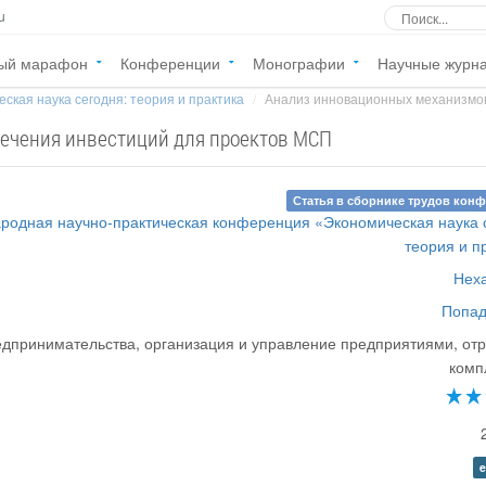
u
ый марафон
Конференции
Монографии
Научные журн
ская наука сегодня: теория и практика
Анализ инновационных механизмов 
ечения инвестиций для проектов МСП
Статья в сборнике трудов кон
родная научно-практическая конференция «Экономическая наука 
теория и п
Неха
Попад
дпринимательства, организация и управление предприятиями, от
комп
e