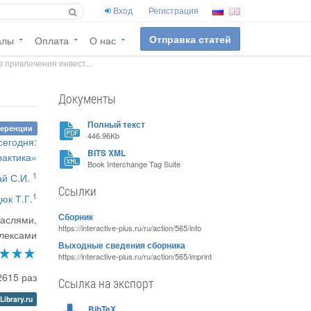
Вход
Регистрация
Отправка статей
алы
Оплата
О нас
привлечения инвест...
Документы
Полный текст
ференции
446.96Kb
сегодня:
BITS XML
рактика»
Book Interchange Tag Suite
1
й С.И.
Ссылки
1
юк Т.Г.
Сборник
раслями,
https://interactive-plus.ru/ru/action/565/info
лексами
Выходные сведения сборника
https://interactive-plus.ru/ru/action/565/imprint
2615 раз
Ссылка на экспорт
Library.ru
BibTeX