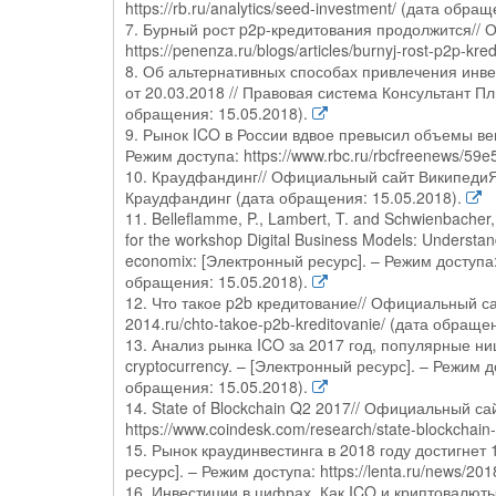
https://rb.ru/analytics/seed-investment/ (дата обра
7. Бурный рост p2p-кредитования продолжится// 
https://penenza.ru/blogs/articles/burnyj-rost-p2p-kr
8. Об альтернативных способах привлечения инве
от 20.03.2018 // Правовая система Консультант Плю
обращения: 15.05.2018).
9. Рынок ICO в России вдвое превысил объемы ве
Режим доступа: https://www.rbc.ru/rbcfreenews/5
10. Краудфандинг// Официальный сайт ВикипедиЯ [Э
Краудфандинг (дата обращения: 15.05.2018).
11. Belleflamme, P., Lambert, T. and Schwienbacher, 
for the workshop Digital Business Models: Understan
economix: [Электронный ресурс]. – Режим доступа: 
обращения: 15.05.2018).
12. Что такое p2b кредитование// Официальный сайт
2014.ru/chto-takoe-p2b-kreditovanie/ (дата обраще
13. Анализ рынка ICO за 2017 год, популярные ни
cryptocurrency. – [Электронный ресурс]. – Режим дос
обращения: 15.05.2018).
14. State of Blockchain Q2 2017// Официальный са
https://www.coindesk.com/research/state-blockchai
15. Рынок краудинвестинга в 2018 году достигнет
ресурс]. – Режим доступа: https://lenta.ru/news/20
16. Инвестиции в цифрах. Как ICO и криптовалют