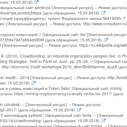
щения: 15.05.2018).
Официальный сайт penenza [Электронный ресурс]. – Режим доступа
editovaniya-prodolzhitsya (дата обращения: 15.05.2018).
стиций (краудфандинге): проект Федерального закона №419090–7: 
с [Электронный ресурс]. – Режим доступа: http://www.consultant.ru/
нчурных инвестиций // Официальный сайт rbc [Электронный ресурс]
9e5f7359a7947a864eb808f (дата обращения: 15.05.2018).
лектронный ресурс]. – Режим доступа: https://ru.wikipedia.org/wiki
A. (2010). Crowdfunding: an industrial organization perspec-tive. In P
ding Strategies', held in Paris on June. pp. 25–26. // Официальный са
http://economix.fr/pdf/ workshops/2010_dbm/Belleflamme_al.pdf (дат
 kredit – 2014 [Электронный ресурс]. – Режим доступа: http://kredi
ния: 15.05.2018).
ши и суммы инвестиций в Token Sale// Официальный сайт mining-
тупа: https://mining-cryptocurrency.ru/analiz-rynka-ico-2017/ (дата
йт coindesk. – [Электронный ресурс]. – Режим доступа:
n-q2–2017/ (дата обращения: 15.05.2018).
 10 миллиардов рублей// Официальный сайт lenta. – [Электронный
18/02/14/crowdinvesting/ (дата обращения: 15.05.2018).
ы меняют венчурный рынок// Официальный сайт forbes. – [Электро